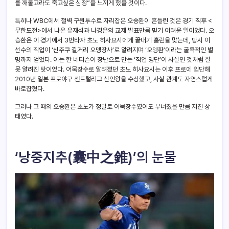
를 깨물고라도 죽고싶은 심정”을 느끼게 했을 것이다.
특히나 WBC에서 철벽 구원투수로 자리잡은 오승환이 흔들린 것은 경기 직후 <
무한도전>에서 나온 유재석과 나경은의 교제 발표만큼 믿기 어려운 일이었다. 오
승환은 이 경기에서 3번타자 초노 히사요시에게 끝내기 홈런을 맞는데, 당시 이
선수의 직업이 ‘신주쿠 길거리 오뎅장사’로 알려지며 ‘오뎅환’이라는 굴욕적인 별
명까지 얻었다. 이는 한 네티즌이 장난으로 만든 ‘직업 명단’이 사실인 것처럼 잘
못 알려진 탓이었다. 어묵장수로 알려졌던 초노 히사요시는 이후 프로에 입단해
2010년 일본 프로야구 센트럴리그 신인왕을 수상했고, 사실 관계도 자연스럽게
바로잡혔다.
그러나 그 때의 오승환은 초노가 정말로 어묵장수였어도 무너졌을 만큼 지친 상
태였다.
‘낭중지추(囊中之錐)’의 눈물