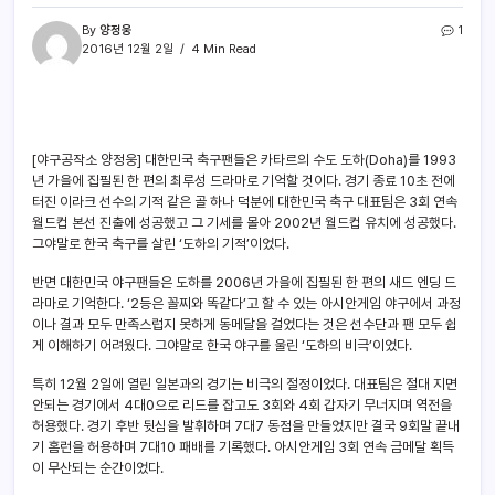
By
양정웅
1
2016년 12월 2일
4 Min Read
[야구공작소 양정웅] 대한민국 축구팬들은 카타르의 수도 도하(Doha)를 1993
년 가을에 집필된 한 편의 최루성 드라마로 기억할 것이다. 경기 종료 10초 전에
터진 이라크 선수의 기적 같은 골 하나 덕분에 대한민국 축구 대표팀은 3회 연속
월드컵 본선 진출에 성공했고 그 기세를 몰아 2002년 월드컵 유치에 성공했다.
그야말로 한국 축구를 살린 ‘도하의 기적’이었다.
반면 대한민국 야구팬들은 도하를 2006년 가을에 집필된 한 편의 새드 엔딩 드
라마로 기억한다. ‘2등은 꼴찌와 똑같다’고 할 수 있는 아시안게임 야구에서 과정
이나 결과 모두 만족스럽지 못하게 동메달을 걸었다는 것은 선수단과 팬 모두 쉽
게 이해하기 어려웠다. 그야말로 한국 야구를 울린 ‘도하의 비극’이었다.
특히 12월 2일에 열린 일본과의 경기는 비극의 절정이었다. 대표팀은 절대 지면
안되는 경기에서 4대0으로 리드를 잡고도 3회와 4회 갑자기 무너지며 역전을
허용했다. 경기 후반 뒷심을 발휘하며 7대7 동점을 만들었지만 결국 9회말 끝내
기 홈런을 허용하며 7대10 패배를 기록했다. 아시안게임 3회 연속 금메달 획득
이 무산되는 순간이었다.