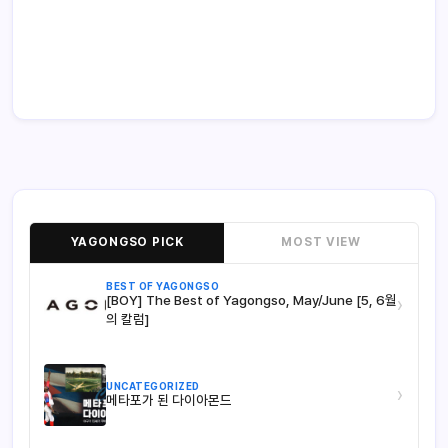
YAGONGSO PICK
MOST VIEW
BEST OF YAGONGSO
[BOY] The Best of Yagongso, May/June [5, 6월
›
의 칼럼]
UNCATEGORIZED
›
메타포가 된 다이아몬드