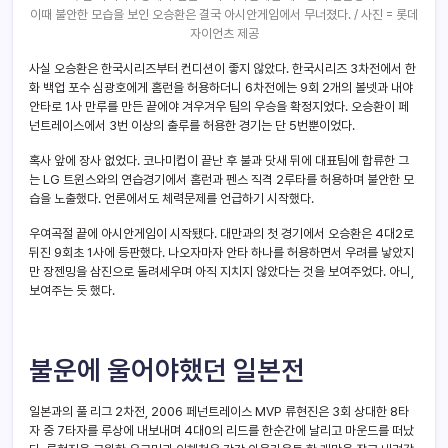
이때 불안한 모습을 보인 오승환은 결국 아시안게임에서 무너졌다. / 사진 = 롯데
자이언츠 제공
사실 오승환은 한국시리즈부터 컨디션이 좋지 않았다. 한국시리즈 3차전에서 한
화 백업 포수 심광호에게 홈런을 허용하더니 6차전에는 9회 2개의 볼넷과 내야
안타로 1사 만루를 만든 끝에야 겨우겨우 팀의 우승을 확정지었다. 오승환이 페
넌트레이스에서 3번 이상의 출루를 허용한 경기는 단 5번뿐이었다.
혹사 앞에 장사 없었다. 코나미컵이 끝난 후 불과 닷새 뒤에 대표팀에 합류한 그
는 LG 트윈스와의 연습경기에서 홈런과 펜스 직격 2루타를 허용하며 불안한 모
습을 노출했다. 언론에서도 체력문제를 언급하기 시작했다.
우여곡절 끝에 아시안게임이 시작됐다. 대만과의 첫 경기에서 오승환은 4대2로
뒤진 9회초 1사에 등판했다. 나오자마자 안타 하나를 허용하면서 우려를 낳았지
만 장젠밍을 삼진으로 돌려세우며 아직 지치지 않았다는 것을 보여주었다. 아니,
보여주는 듯 했다.
불운에 울어야했던 일본전
일본과의 풀 리그 2차전, 2006 페넌트레이스 MVP 류현진은 3회 상대한 8타
자 중 7타자를 루상에 내보내며 4대0의 리드를 한순간에 날리고 마운드를 떠났