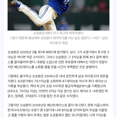
오승환은 KBO 리그 최고의 마무리였다.
그렇기 때문에 몸상태와 상관없이 태극마크를 다는 날도 많았다. / 사진 = 삼성
라이온즈 제공
오승환은 2006년 3월 제1회 WBC에 참가했다. 당시 그가 4경기에서 투구한 3
이닝은 적다면 적은 수치이다. 그러나 오승환은 그 3이닝을 위해 보다 일찍 페이
스를 끌어올려야 했다. 대표팀 소집으로 인한 후유증에 대해서는 의견이 엇갈리
지만 페넌트레이스를 소화할 몸을 만들 시간이 부족했던 것은 분명하다.
그럼에도 불구하고 오승환은 2006시즌 내내 굳건하게 삼성 라이온즈의 뒷문을
지켰다. 63경기에서 79.1이닝을 소화하며 47세이브로 아시아 최다 세이브 신
기록을 작성했다. 역대 최고의 조정 수비무관 평균자책점(FIP+)을 기록했으며
(593.6, 70이닝 이상), 10번의 2이닝 이상 경기는 당시 세이브 2~4위였던 박
준수, 정재훈, 구대성의 그것을 합친 것과 같은 수치였다.
그렇지만 오승환의 2006년은 페넌트레이스로 끝이 아니었다. 한화 이글스와의
한국시리즈에서는 6경기 중 5경기에 나와 8이닝을 던지며 팀의 우승을 이끌었
고 열흘 가량의 휴식 뒤에는 일본 도쿄돔에서 열린 코나미컵에도 나와 1이닝을