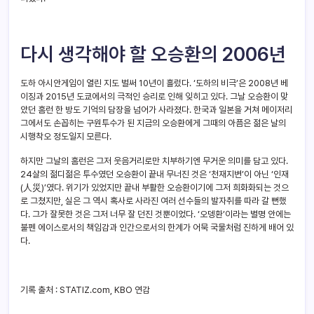
다시 생각해야 할 오승환의 2006년
도하 아시안게임이 열린 지도 벌써 10년이 흘렀다. ‘도하의 비극’은 2008년 베
이징과 2015년 도쿄에서의 극적인 승리로 인해 잊히고 있다. 그날 오승환이 맞
았던 홈런 한 방도 기억의 담장을 넘어가 사라졌다. 한국과 일본을 거쳐 메이저리
그에서도 손꼽히는 구원투수가 된 지금의 오승환에게 그때의 아픔은 젊은 날의
시행착오 정도일지 모른다.
하지만 그날의 홈런은 그저 웃음거리로만 치부하기엔 무거운 의미를 담고 있다.
24살의 젊디젊은 투수였던 오승환이 끝내 무너진 것은 ‘천재지변’이 아닌 ‘인재
(人災)’였다. 위기가 있었지만 끝내 부활한 오승환이기에 그저 희화화되는 것으
로 그쳤지만, 실은 그 역시 혹사로 사라진 여러 선수들의 발자취를 따라 갈 뻔했
다. 그가 잘못한 것은 그저 너무 잘 던진 것뿐이었다. ‘오뎅환’이라는 별명 안에는
불펜 에이스로서의 책임감과 인간으로서의 한계가 어묵 국물처럼 진하게 배어 있
다.
기록 출처 : STATIZ.com, KBO 연감