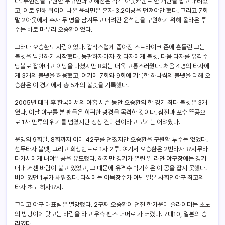
다. 류현진을 구원한 우규민과 이혜천은 각각 아웃카운트 한 개만을 잡고 내려갔
고, 이로 인해 뒤이어 나온 윤석민은 혼자 3.2이닝을 던져야만 했다. 그리고 7회
말 2아웃에서 주자 두 명을 남겨두고 내려간 윤석민을 구원하기 위해 올라온 투
수는 바로 마무리 오승환이었다.
그러나 오승환도 사람이었다. 갑작스럽게 좁아진 스트라이크 존에 흔들린 그는
볼넷을 남발하기 시작했다. 등판하자마자 첫 타자에게 볼넷. 다음 타자를 유격수
땅볼로 잡아내고 이닝을 마쳤지만 8회는 더욱 고통스러웠다. 처음 4명의 타자에
게 3개의 볼넷을 허용했고, 여기에 7회와 9회에 기록한 하나씩의 볼넷을 더해 오
승환은 이 경기에서 총 5개의 볼넷을 기록했다.
2005년 데뷔 후 한국에서의 아홉 시즌 동안 오승환의 한 경기 최다 볼넷은 3개
였다. 이날 야구를 본 팬들은 희귀한 광경을 목격한 것이다. 삼진과 포수 뜬공으
로 1사 만루의 위기를 넘겼지만 정상 컨디션이라고 보기는 어려웠다.
운명의 9회말. 8회까지 이미 42구를 던졌지만 오승환을 구원할 투수는 없었다.
선두타자 볼넷, 그리고 희생번트로 1사 2루. 여기서 오승환은 2번타자 요시무라
다카시에게 내야뜬공을 유도했다. 하지만 경기가 열린 알 라얀 야구장에는 경기
내내 거센 바람이 불고 있었고, 그 때문에 유격수 박기혁은 이 공을 잡지 못했다.
비어 있던 1루가 채워졌다. 타석에는 어묵장수가 아닌 일본 사회인야구 최고의
타자 초노 히사요시.
그리고 야구 대표팀은 멸망했다. 2구째 오승환이 던진 한가운데 슬라이더는 초노
의 방망이에 맞고는 바람을 타고 우측 펜스 너머로 가 버렸다. 7대10, 일본의 승
리였다.