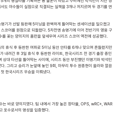
 5개의 병살타를 기록하는 등 불운이 따랐고 수비에선 박석민이 지난 경
에서도 야수들이 실점으로 직결되는 실책을 3개나 저지르며 두 경기를 연
 송명기가 선발 등판해 5이닝을 완벽하게 틀어막는 센세이션을 일으켰고
 스코어를 원점으로 되돌렸다. 5차전엔 송명기에 이어 전반기의 영웅 구
수를 꽂는 양의지의 홈런을 앞세우며 시리즈 스코어 역전에 성공했다.
틀의 휴식 후 등판한 여파로 5이닝 동안 안타를 6개나 맞으며 흔들렸지만
 내려간 후 3일 휴식 후 등판한 라이트, 한국시리즈 전 경기 출장 중인
며 상대 타선을 틀어막는 사이에, 시리즈 동안 부진했던 이명기와 박석민
다. 그리고 승리가 눈앞에 놓인 9회, 마무리 투수 원종현이 올라와 깔끔
 첫 한국시리즈 우승을 이뤄냈다.
는 바로 양의지였다. 팀 내에서 가장 높은 장타율, OPS, wRC+, WAR
최고 포수로서의 명성을 입증했다.