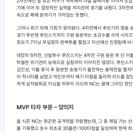
2차전에선 잘 맞은 타구가 계속해서 더블 플레이로 이어져 도합
기에 이어 또 결정적인 실책을 저지르며 경기를 내줬다. 3차전
속으로 패해 분위기가 가라앉는 듯했다.
그러나 위기 뒤에 기회가 찾아왔다. 4차전에서 후반기의 영웅
경기 후반엔 루친스키까지 구원 등판하는 초강수를 쓰며 시리즈
창모가 7이닝 무실점의 완벽투를 펼쳤고 타선에선 친정팀에 비
대망의 6차전, 선발투수 루친스키는 4차전 구원 등판 후 단 이
탁월한 위기관리 능력으로 실점까지 이어지진 않았다. 루친스키가
김진성, 이틀 휴식 후 등판한 송명기가 출전하는 총력전을 펼치
이 적시타를 날렸고 박민우까지 쐐기 타점을 올리며 리드를 잡았
하게 삼자범퇴로 이닝을 마무리 지으며 NC는 꿈에 그리던 창단
MVP 타자 부문 – 양의지
올 시즌 NC는 화끈한 공격력을 자랑했는데, 그 중 제일 가는 선수
를 기록했고 포수 최초로 30홈런-100타점을 달성하며 현역 