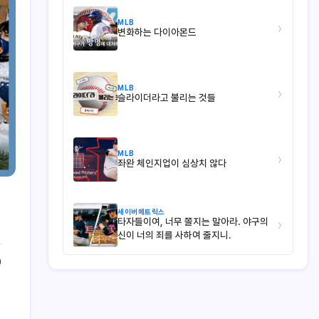
MLB
›
변화하는 다이아몬드
MLB
›
슬라이더라고 불리는 것들
MLB
›
좌완 체인지업이 심상치 않다
세이버메트릭스
타자들이여, 너무 쫄지는 말아라. 야구의
›
신이 너의 죄를 사하여 줄지니.
0