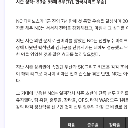
시즌 성적- 83승 55패 6무(1위, 한국시리즈 우승)
NC 다이노스가 1군 진입 7년 만에 첫 통합 우승을 달성하며 
자를 해온 NC는 서서히 전력을 강화해왔고, 마침내 그 성과를 
지난 시즌 외인 문제로 골머리를 앓았던 NC는 선발투수 마이크
장에 나왔던 박석민과 김태군을 잔류시키는 데에도 성공했고 무
한 명을 영입한 것과 같은 효과를 불러일으켰다.
지난 시즌 상위권에 속했던 두산과 SK 그리고 키움은 각각 조쉬
이 해외 리그로 떠나며 뼈아픈 전력 손실을 겪은 반면, NC는 
다.
그 기대에 부응한 NC는 일찌감치 시즌 초반에 단독 선두 자리를 
유지했다. 팀 홈런, 출루율, 장타율, OPS, 타격 WAR 모두 1
강의 타격 생산력을 선보인 것이 선두 질주의 가장 큰 비결로 꼽