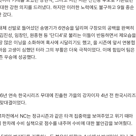
 것이라 기대를 모았던 장현식, 그리고 지난 시즌 신인왕 후보로 거론됐던
대한 강한 의지를 드러냈다. 하지만 이러한 노력에도 불구하고 9월 중순
 갔다.
 대체 선발로 들어섰던 송명기가 6연승을 달리며 구창모의 공백을 완벽히
김진성, 임창민, 원종현 등 ‘단디4’로 불리는 이들이 반등하면서 제모습을
가장 많은 이닝을 소화하며 혹사에 시달리기도 했고, 올 시즌에 앞서 연봉협
마음 고생이 심했던 터라 그의 부활은 더욱 극적이었다. 이에 힘입어 팀은
즌 우승에 성공했다.
6년 연속 한국시리즈 무대에 진출한 가을의 강자이자 4년 전 한국시리즈
 맞대결이었다.
 1차전에서 NC는 정규시즌과 같은 타격 집중력을 보여주었고 위기 때마
 한차례 수비 실책으로 점수를 내주며 수비에 대한 불안감을 보여줬다.