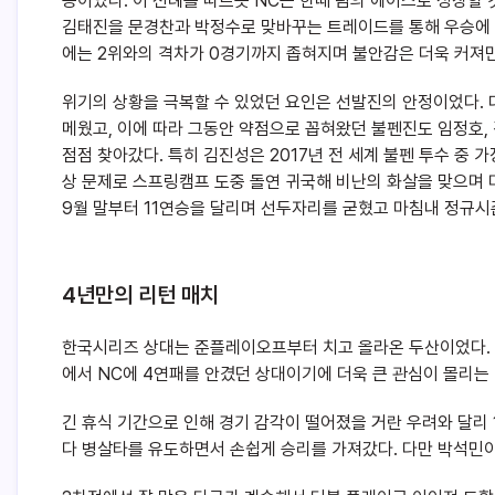
공이었다. 이 선례를 따르듯 NC는 한때 팀의 에이스로 성장할
김태진을 문경찬과 박정수로 맞바꾸는 트레이드를 통해 우승에 
에는 2위와의 격차가 0경기까지 좁혀지며 불안감은 더욱 커져만
위기의 상황을 극복할 수 있었던 요인은 선발진의 안정이었다.
메웠고, 이에 따라 그동안 약점으로 꼽혀왔던 불펜진도 임정호, 
점점 찾아갔다. 특히 김진성은 2017년 전 세계 불펜 투수 중 
상 문제로 스프링캠프 도중 돌연 귀국해 비난의 화살을 맞으며 
9월 말부터 11연승을 달리며 선두자리를 굳혔고 마침내 정규시
4년만의 리턴 매치
한국시리즈 상대는 준플레이오프부터 치고 올라온 두산이었다. 
에서 NC에 4연패를 안겼던 상대이기에 더욱 큰 관심이 몰리는
긴 휴식 기간으로 인해 경기 감각이 떨어졌을 거란 우려와 달리
다 병살타를 유도하면서 손쉽게 승리를 가져갔다. 다만 박석민이