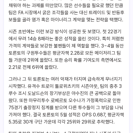
채워야 하는 과제를 떠안았다. 많은 선수들을 필요로 했던 만큼
팀은 FA 시장에서 굵은 조각들을 사는 대신 트레이드 및 반등후
보들을 골라 염가 혹은 마이너리그 계약을 맺는 전략을 택했다.
시즌 초반에는 이런 보강 방식이 성공한 듯 보였다. 첫 22경기
에서 무려 14승 8패라는 좋은 성적을 올린 것이다. 특히 저렴한
가격의 계약들로 보강한 불펜들이 제 역할을 했다. 3~4월 동안
토론토의 구원투수들은 평균자책 2.28로 모든 메이저리그 팀
들 가운데 2위에 올랐다. 또한 승리 확률 기여도의 측면에서도
2.21로 전체 6위에 올랐다.
그러나 그 뒤 토론토는 여러 악재가 터지며 급속하게 무너지기
시작했다. 유격수 트로이 툴로위츠키의 시즌아웃, 팀의 중추 3
루수 조시 도날드슨의 장기부상은 야수진의 큰 공백으로 돌아
왔다. 또한 마무리투수 로베르토 오수나가 가정폭력으로 인한
75경기 출장정지 징계를 받으며 다른 투수들이 그 부담을 나눠
가져야 했다. 결국 토론토의 5월 성적은 OPS 0.687, 평균자책
5.35로 30개 구단 가운데 각각 25위와 29위로 추락했다.