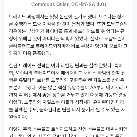
Commons Quist, CC-BY-SA 4.0)
트레이드 과정에서는 몇몇 논란이 일기도 했다. 오수나는 징계
를 수행하는 도중 이적을 한 것이 문제가 됐다. 또한 도날드슨의
경우에는 부상자가 웨이버를 통과해 트레이드될 수 없다는 규
정에 위배된 것이 아니냐는 의혹이 있었다. 실제로 도날드슨이
클리블랜드로 트레이드되자마자 바로 부상자 명단에 오르며 그
의혹이 더욱 증폭됐다.
한편 트레이드 전략은 여타 리빌딩 팀과는 살짝 달랐다. 특히
햅, 오수나의 트레이드에서 메이저리그 서비스 타임이 한참 진
행된 유틸리티 브랜든 드루리와 구원투수 켄 자일스를 받아온
부분이 그랬다. 이는 많은 핵심 유망주들이 AA부터 메이저리그
까지 각 레벨에서 좋은 성과를 거두고 있기 때문에 가능한 결정
이었다. 드루리와 자일스는 이들의 성장세가 유지된다면 미래
를 함께할 수도, 둔화된다면 팀을 다시 옮기게 될 수도 있는 자
원들이다.
이렇게 주축 선수들을 트레이드하고 신인 선수들을 데뷔시키면
서 토론토의 한 시즌은 금방 지나갔다. 그리고 팀은 시즌 종료