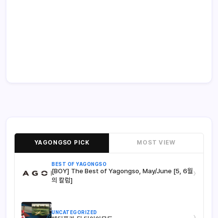
YAGONGSO PICK
MOST VIEW
BEST OF YAGONGSO
[BOY] The Best of Yagongso, May/June [5, 6월
›
의 칼럼]
UNCATEGORIZED
›