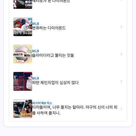
메타포가 된 다이아몬드
MLB
›
변화하는 다이아몬드
MLB
›
슬라이더라고 불리는 것들
MLB
›
좌완 체인지업이 심상치 않다
세이버메트릭스
타자들이여, 너무 쫄지는 말아라. 야구의 신이 너의 죄
›
를 사하여 줄지니.