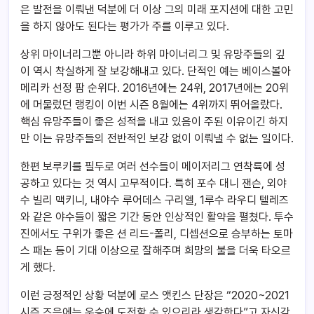
은 발전을 이뤄낸 덕분에 더 이상 그의 미래 포지션에 대한 고민
을 하지 않아도 된다는 평가가 주를 이루고 있다.
상위 마이너리그뿐 아니라 하위 마이너리그 및 유망주들의 깊
이 역시 착실하게 잘 보강해내고 있다. 단적인 예는 베이스볼아
메리카 선정 팜 순위다. 2016년에는 24위, 2017년에는 20위
에 머물렀던 랭킹이 이번 시즌 8월에는 4위까지 뛰어올랐다.
핵심 유망주들이 좋은 성적을 내고 있음이 주된 이유이긴 하지
만 이는 유망주들의 전반적인 보강 없이 이뤄낼 수 없는 일이다.
한편 보루키를 필두로 여러 선수들이 메이저리그 연착륙에 성
공하고 있다는 것 역시 고무적이다. 특히 포수 대니 잰슨, 외야
수 빌리 맥키니, 내야수 루어데스 구리엘, 1루수 라우디 텔레즈
와 같은 야수들이 짧은 기간 동안 인상적인 활약을 펼쳤다. 투수
진에서도 구위가 좋은 션 리드-폴리, 디셉션으로 승부하는 토마
스 패논 등이 기대 이상으로 잘해주며 희망의 불을 더욱 타오르
게 했다.
이런 긍정적인 상황 덕분에 로스 앳킨스 단장은 “2020~2021
시즌 즈음에는 우승에 도전할 수 있으리라 생각한다”고 자신감