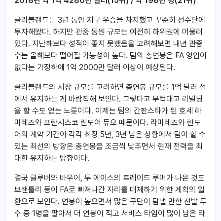
2018년 약 1억 4280만 달러(15위) / 약 198만 명(21위)
클리블랜드는 3년 동안 지구 우승을 차지했고 꾸준히 선수단에
투자해왔다. 하지만 관중 동원 규모는 여전히 하위권에 머물러
있다. 지난해보다 성적이 좋지 못했음을 고려해보면 내년 관중
수는 올해보다 떨어질 가능성이 높다. 팀의 총연봉은 FA 영입이
없다는 가정하에 1억 2000만 달러 이상이 예상된다.
클리블랜드의 시장 규모를 고려하면 총연봉 규모를 1억 달러 선
에서 유지하는 게 바람직해 보인다. 그렇다고 무턱대고 리빌딩
을 할 수도 없는 노릇이다. 이제는 팀의 간판스타가 된 호세 라
미레즈와 프란시스코 린도어 듀오 때문이다. 라미레즈와 린도
어의 계약 기간이 각각 최장 5년, 3년 남은 상황에서 팀이 할 수
있는 최선의 방향은 총연봉을 조금씩 낮추면서 현재 전력을 최
대한 유지하는 방향이다.
결국 클루버와 바우어, 두 에이스의 트레이드 루머가 나온 것도
브랜틀리 등이 FA로 빠져나간 자리를 대체하기 위한 계획의 일
환으로 보인다. 연봉이 높으면서 많은 구단이 탐낼 만한 선발 투
수 중 1명을 팔아서 더 연봉이 적고 서비스 타임이 많이 남은 타