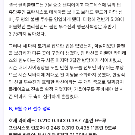
결국 클리블랜드는 7월 중순 샌디에이고 파드레스에 팀의 탑
유망주인 프란시스코 메히아를 보내고 브래드 핸드와 아담 심
버, 두 명의 불펜 투수를 영입하게 됐다. 다행히 전반기 5.28에
머물렀던 클리블랜드 불펜 투수진의 평균자책점은 후반기
3.75까지 낮아졌다.
그러나 세 마리 토끼를 잡으란 법은 없었는지, 약점이었던 불펜
을 보강하자 다른 곳에 구멍이 생겼다. 팀 타선을 이끌던 라미레
즈와 린도어는 정규 시즌 마지막 2달간 방망이가 식어버렸고,
시즌 내내 사이영상을 노릴 만한 투구를 선보인 바우어는 부상
으로 시즌 막바지에 제대로 된 이닝을 소화하지 못했다. 안정적
인 선발 투수진과 호쾌한 타선이라는 두 개의 축으로 일찌감치
플레이오프 진출을 확정 지었지만, 가을야구를 준비해야 할 시
즌 막바지 두 축이 심각하게 흔들렸다.
8, 9월 주요 선수 성적
호세 라미레즈: 0.210 0.343 0.387 7홈런 9도루
프란시스코 린도어: 0.248 0.319 0.435 11홈런 9도루