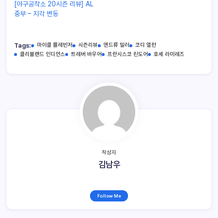
[야구공작소 20시즌 리뷰] AL
중부 – 지각 변동
Tags:
마이클 를레빈저
시즌리뷰
앤드류 밀러
코디 앨런
클리블랜드 인디언스
트레버 바우어
프란시스코 린도어
호세 라미레즈
작성자
김남우
Follow Me