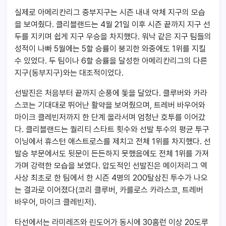
실제로 아메리칸리그 중부지구는 시즌 내내 약체 지구의 모습
을 보여줬다. 클리블랜드는 4월 21일 이후 시즌 끝까지 지구 선
두를 지키며 쉽게 지구 우승을 차지했다. 워낙 같은 지구 팀들의
성적이 나빠 5월에는 5할 승률이 붕괴한 와중에도 1위를 지킬
수 있었다. 두 팀이나 6할 승률을 달성한 아메리칸리그의 다른
지구(동부지구)와는 대조적이었다.
선발진은 처음부터 끝까지 순풍에 돛을 달았다. 클루버와 카라
스코는 기대대로 뛰어난 활약을 보여줬으며, 트레버 바우어와
마이크 클레빈저까지 한 단계 올라서며 엄청난 호투를 이어갔
다. 클리블랜드는 퀄리티 스타트 횟수와 선발 투수의 평균 투구
이닝에서 휴스턴 애스트로스를 제치고 전체 1위를 차지했다. 선
발승 부문에서도 뒷문이 든든하지 못했음에도 전체 1위를 가져
가며 강력한 모습을 보였다. 압도적인 선발진은 메이저리그 역
사상 최초로 한 팀에서 한 시즌 4명의 200탈삼진 투수가 나오
는 결과로 이어졌다(코리 클루버, 카를로스 카라스코, 트레버
바우어, 마이크 클레빈저).
타선에서는 라미레즈와 린도어가 동시에 30홈런 이상 20도루