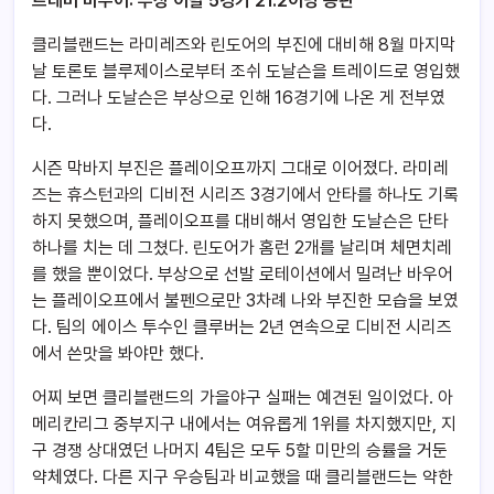
트레버 바우어: 부상 이탈 5경기 21.2이닝 등판
클리블랜드는 라미레즈와 린도어의 부진에 대비해 8월 마지막
날 토론토 블루제이스로부터 조쉬 도날슨을 트레이드로 영입했
다. 그러나 도날슨은 부상으로 인해 16경기에 나온 게 전부였
다.
시즌 막바지 부진은 플레이오프까지 그대로 이어졌다. 라미레
즈는 휴스턴과의 디비전 시리즈 3경기에서 안타를 하나도 기록
하지 못했으며, 플레이오프를 대비해서 영입한 도날슨은 단타
하나를 치는 데 그쳤다. 린도어가 홈런 2개를 날리며 체면치레
를 했을 뿐이었다. 부상으로 선발 로테이션에서 밀려난 바우어
는 플레이오프에서 불펜으로만 3차례 나와 부진한 모습을 보였
다. 팀의 에이스 투수인 클루버는 2년 연속으로 디비전 시리즈
에서 쓴맛을 봐야만 했다.
어찌 보면 클리블랜드의 가을야구 실패는 예견된 일이었다. 아
메리칸리그 중부지구 내에서는 여유롭게 1위를 차지했지만, 지
구 경쟁 상대였던 나머지 4팀은 모두 5할 미만의 승률을 거둔
약체였다. 다른 지구 우승팀과 비교했을 때 클리블랜드는 약한