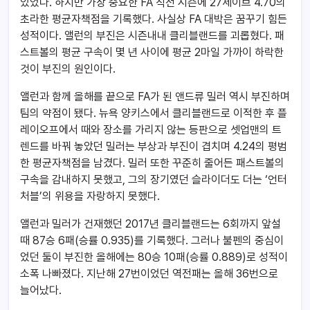
있었다. 하지만 가장 중요한 FA 직전 시즌에 27세이브 4.70의
초라한 평균자책점을 기록했다. 사실상 FA 대박은 꿈꾸기 힘든
성적이다. 앨런의 부진은 시즌내내 클리블랜드를 괴롭혔다. 패
스트볼의 평균 구속이 몇 년 사이에 평균 2마일 가까이 하락한
것이 부진의 원인이다.
앨런과 함께 올해를 끝으로 FA가 된 앤드류 밀러 역시 부진하며
팀의 약점이 됐다. 뉴욕 양키스에서 클리블랜드로 이적한 후 플
레이오프에서 때와 장소를 가리지 않는 등판으로 셋업맨의 트
렌드를 바꿔 놓았던 밀러는 부상과 부진이 겹치며 4.24의 평범
한 평균자책점을 남겼다. 밀러 또한 꾸준히 줄어든 패스트볼의
구속을 감내하지 못했고, 그의 장기였던 슬라이더도 더는 ‘언터
처블’의 위용을 자랑하지 못했다.
앨런과 밀러가 건재했던 2017년 클리블랜드는 6회까지 앞설
때 87승 6패(승률 0.935)를 기록했다. 그러나 불펜의 중심이
었던 둘이 부진한 올해에는 80승 10패(승률 0.889)로 성적이
소폭 나빠졌다. 지난해 27번이었던 역전패는 올해 36번으로
늘어났다.