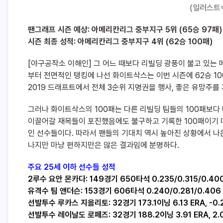
(일러스트
팬그래프 시즌 예상: 아메리칸리그 중부지구 5위 (65승 97패)
시즌 최종 성적: 아메리칸리그 중부지구 4위 (62승 100패)
[야구공작소 이해인] 그 어느 때보다 리빌딩 광풍이 불고 있는
부터 전면적인 탱킹에 나선 화이트삭스는 이번 시즌에 62승 1
2019 드래프트에서 전체 3순위 지명권을 행사, 좋은 유망주를 
그러나 화이트삭스의 100패는 다른 리빌딩 팀들의 100패보다
이끌어갈 재목들이 포진했음에도 불구하고 기록한 100패이기 
인 선수들이다. 따라서 팬들의 기대치 역시 높아진 상황에서 나
나지만 마냥 편하지만은 않은 결과임에 분명하다.
주요 25세 이하 선수들 성적
2루수 요안 몬카다: 149경기 650타석 0.235/0.315/0.400,
유격수 팀 앤더슨: 153경기 606타석 0.240/0.281/0.406 
선발투수 루카스 지올리토: 32경기 173.1이닝 6.13 ERA, -0.
선발투수 레이날도 로페즈: 32경기 188.2이닝 3.91 ERA, 2.