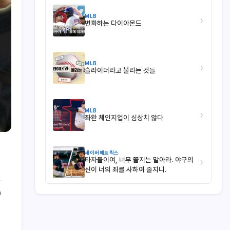
MLB
›
변화하는 다이아몬드
MLB
›
슬라이더라고 불리는 것들
MLB
›
좌완 체인지업이 심상치 않다
세이버메트릭스
타자들이여, 너무 쫄지는 말아라. 야구의
›
신이 너의 죄를 사하여 줄지니.
0