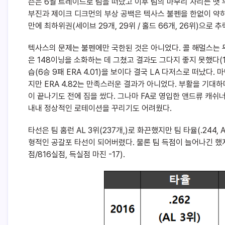
슨은 6월 트레이드로 팀을 떠났고 이후 팀의 마무리 자리는 맷
부진과 제이크 디크먼의 부상 공백은 텍사스 불펜을 한없이 약
만에 최하위권(세이브 29개, 29위 / 홀드 66개, 26위)으로 
텍사스의 문제는 불펜에만 국한된 것은 아니었다. 콜 해멀스는 두 
은 148이닝을 소화하는 데 그쳤고 결과도 그다지 좋지 못했다(11
습(6승 9패 ERA 4.01)을 보이다 결국 LA 다저스로 떠났다
지만 ERA 4.82는 만족스러운 결과가 아니었다. 부활을 기대하며
이 끝나기도 전에 짐을 쌌다. 그나마 FA로 영입한 앤드류 캐쉬너(
내내 정상적인 로테이션을 꾸리기도 어려웠다.
타선은 팀 홈런 AL 3위(237개,)로 화끈했지만 팀 타율(.244,
형적인 공갈포 타선이 되어버렸다. 물론 팀 득점이 늘어나긴 했
점/816실점, 득실점 마진 -17).