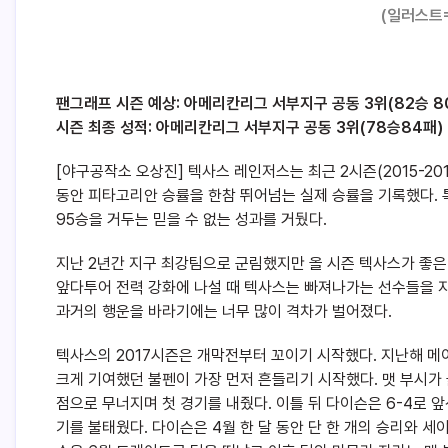
(일러스트
팬그래프 시즌 예상: 아메리칸리그 서부지구 공동 3위(82승 8
시즌 최종 성적: 아메리칸리그 서부지구 공동 3위(78승84패)
[야구공작소 오상진] 텍사스 레인저스는 최근 2시즌(2015-20
동안 피타고리안 승률을 한참 뛰어넘는 실제 승률을 기록했다.
95승을 거두는 믿을 수 없는 성과를 거뒀다.
지난 2년간 지구 최강팀으로 군림했지만 올 시즌 텍사스가 좋은
앞다투어 전력 강화에 나설 때 텍사스는 빠져나가는 선수들을 
과거의 행운을 바라기에는 너무 많이 격차가 벌어졌다.
텍사스의 2017시즌은 개막전부터 꼬이기 시작했다. 지난해 메이저
크게 기여했던 불펜이 가장 먼저 흔들리기 시작했다. 맷 부시가 
점으로 무너지며 첫 경기를 내줬다. 이틀 뒤 다이슨은 6-4로 앞
기를 불태웠다. 다이슨은 4월 한 달 동안 단 한 개의 승리와 세이