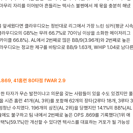
 마무리 자리를 이어받아 흔들리는 텍사스 불펜에서 제 몫을 충분히 해냈
를 앞세웠다면 클라우디오는 정반대로 리그에서 가장 느린 싱커(평균 시
클라우디오의 GB%는 무려 66.7%로 70이닝 이상을 소화한 메이저리그
클 66.8%). AL에서 2번째로 많은 BB/9(3.96개)와 2번째로 높은
우디오는 정교한 제구를 바탕으로 BB/9 1.63개, WHIP 1.04로 남다
.869, 41홈런 80타점 fWAR 2.9
 기록한 타자가 무슨 발전이냐고 의문을 갖는 사람들이 있을 수도 있겠지만 풀
시즌 홈런 41개(AL 3위)를 포함해 62개의 장타(2루타 18개, 3루타 3
청난 수치였다. 196개의 삼진(AL 2위)을 당했지만 14.1%의 BB%(AL
율에도 불구하고 팀 내에서 2번째로 높은 OPS .869를 기록했다(1위 애
컨택%(59.1%)만 개선할 수 있다면 텍사스를 대표하는 거포가 될 가능성