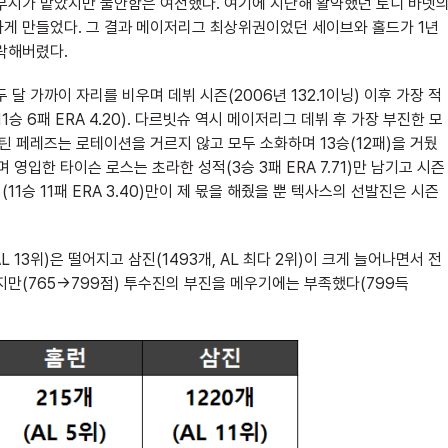
 부시가 맡았지만 불안함은 여전했다. 여기에 지난해 활약했던 토니 바넷
하게 만들었다. 그 결과 메이저리그 최상위권이었던 세이브와 홀드가 1년
추락해버렸다.
달 가까이 자리를 비우며 데뷔 시즌(2006년 132.1이닝) 이후 가장 적
승 6패 ERA 4.20). 다르빗슈 역시 메이저리그 데뷔 후 가장 부진한 모
. 마틴 페레즈는 로테이션을 거르지 않고 모두 소화하며 13승(12패)을 거뒀
 영입한 타이슨 로스는 초라한 성적(3승 3패 ERA 7.71)만 남기고 시즌
11승 11패 ERA 3.40)만이 제 몫을 해줬을 뿐 텍사스의 선발진은 시즌
 AL 13위)은 떨어지고 삼진(1493개, AL 최다 2위)이 크게 늘어나면서 전
지만(765→799점) 투수진의 부진을 메우기에는 부족했다(799득