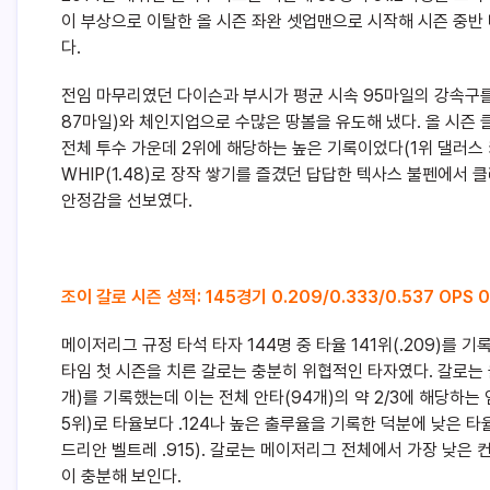
이 부상으로 이탈한 올 시즌 좌완 셋업맨으로 시작해 시즌 중반
다.
전임 마무리였던 다이슨과 부시가 평균 시속 95마일의 강속구
87마일)와 체인지업으로 수많은 땅볼을 유도해 냈다. 올 시즌 
전체 투수 가운데 2위에 해당하는 높은 기록이었다(1위 댈러스 카이
WHIP(1.48)로 장작 쌓기를 즐겼던 답답한 텍사스 불펜에서 클라
안정감을 선보였다.
조이 갈로 시즌 성적: 145경기 0.209/0.333/0.537 OPS 0
메이저리그 규정 타석 타자 144명 중 타율 141위(.209)를
타임 첫 시즌을 치른 갈로는 충분히 위협적인 타자였다. 갈로는 올 
개)를 기록했는데 이는 전체 안타(94개)의 약 2/3에 해당하는 엄
5위)로 타율보다 .124나 높은 출루율을 기록한 덕분에 낮은 타
드리안 벨트레 .915). 갈로는 메이저리그 전체에서 가장 낮은 
이 충분해 보인다.