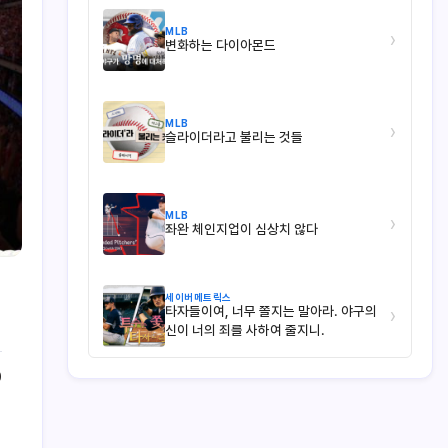
MLB
›
변화하는 다이아몬드
MLB
›
슬라이더라고 불리는 것들
MLB
›
좌완 체인지업이 심상치 않다
세이버메트릭스
타자들이여, 너무 쫄지는 말아라. 야구의
›
신이 너의 죄를 사하여 줄지니.
0