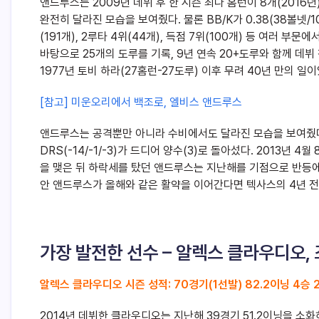
앤드루스는 2009년 데뷔 후 한 시즌 최다 홈런이 8개(2016
완전히 달라진 모습을 보여줬다. 물론 BB/K가 0.38(38볼넷/
(191개), 2루타 4위(44개), 득점 7위(100개) 등 여러 
바탕으로 25개의 도루를 기록, 9년 연속 20+도루와 함께 데뷔 
1977년 토비 하라(27홈런-27도루) 이후 무려 40년 만의 일이
[참고] 미운오리에서 백조로, 엘비스 앤드루스
앤드루스는 공격뿐만 아니라 수비에서도 달라진 모습을 보여줬다. 
DRS(-14/-1/-3)가 드디어 양수(3)로 돌아섰다. 2013년 4
을 맺은 뒤 하락세를 탔던 앤드루스는 지난해를 기점으로 반등에
안 앤드루스가 올해와 같은 활약을 이어간다면 텍사스의 4년 전
가장 발전한 선수 – 알렉스 클라우디오,
알렉스 클라우디오 시즌 성적: 70경기(1선발) 82.2이닝 4승 2패 
2014년 데뷔한 클라우디오는 지난해 39경기 51.2이닝을 소