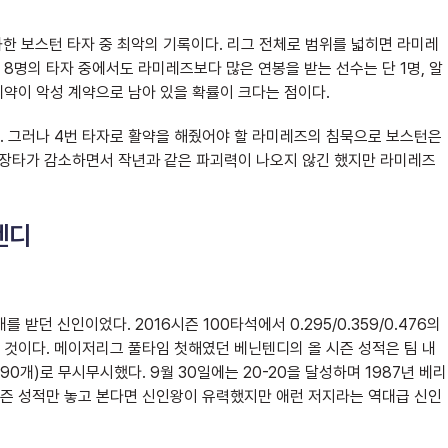
소화한 보스턴 타자 중 최악의 기록이다. 리그 전체로 범위를 넓히면 라미레
 8명의 타자 중에서도 라미레즈보다 많은 연봉을 받는 선수는 단 1명, 알
약이 악성 계약으로 남아 있을 확률이 크다는 점이다.
. 그러나 4번 타자로 활약을 해줬어야 할 라미레즈의 침묵으로 보스턴은
 장타가 감소하면서 작년과 같은 파괴력이 나오지 않긴 했지만 라미레즈
텐디
받던 신인이었다. 2016시즌 100타석에서 0.295/0.359/0.476의
것이다. 메이저리그 풀타임 첫해였던 베닌텐디의 올 시즌 성적은 팀 내
2위(90개)로 무시무시했다. 9월 30일에는 20-20을 달성하며 1987년 베리
 시즌 성적만 놓고 본다면 신인왕이 유력했지만 애런 저지라는 역대급 신인