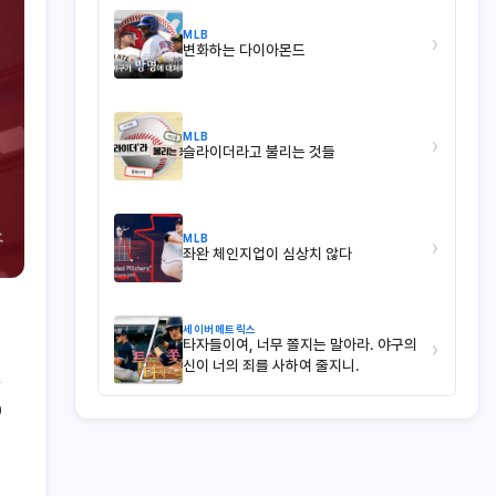
MLB
›
변화하는 다이아몬드
MLB
›
슬라이더라고 불리는 것들
MLB
›
좌완 체인지업이 심상치 않다
세이버메트릭스
타자들이여, 너무 쫄지는 말아라. 야구의
›
신이 너의 죄를 사하여 줄지니.
0