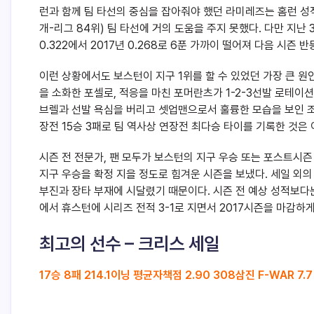
런과 함께 팀 타선의 중심을 잡아줘야 했던 라미레즈는 홈런 성적이
개-리그 84위) 팀 타선에 거의 도움을 주지 못했다. 다만 지난 
0.322에서 2017년 0.268로 6푼 가까이 떨어져 다음 시즌 반
이런 상황에서도 보스턴이 지구 1위를 할 수 있었던 가장 큰 원
을 소화한 포셀로, 적응을 마친 포머란츠가 1-2-3선발 로테
브렐과 선발 욕심을 버리고 셋업맨으로서 훌륭한 모습을 보인 조 
장전 15승 3패로 팀 역사상 연장전 최다승 타이를 기록한 것은 
시즌 전 전문가, 팬 모두가 보스턴의 지구 우승 또는 포스트시즌
지구 우승을 확정 지을 정도로 힘겨운 시즌을 보냈다. 세일 외
부진과 장타 부재에 시달렸기 때문이다. 시즌 전 예상 성적보
에서 휴스턴에 시리즈 전적 3-1로 지면서 2017시즌을 마감하게
최고의 선수 – 크리스 세일
17승 8패 214.1이닝 평균자책점 2.90 308삼진 F-WAR 7.7