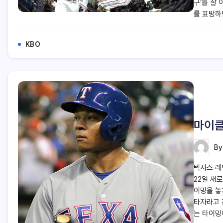
구’를 잘
를 표방하
KBO
마이클
B
텍사스 레
22일 새
이밍을 놓
타자라고 
는 타이밍