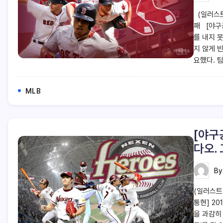
(일러스트
패 [야구
를 내지 
지 않게 
요했다. 
MLB
[야구
다오.
B
(일러스트=
통현] 20
을 과감히