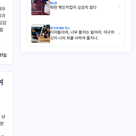
MLB
›
좌완 체인지업이 심상치 않다
69
성과
 팀답
세이버메트릭스
 필
타자들이여, 너무 쫄지는 말아라. 야구의
›
신이 너의 죄를 사하여 줄지니.
11일
여
 남
부분