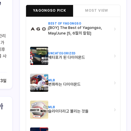
e
YAGONGSO PICK
MOST VIEW
BEST OF YAGONGSO
[BOY] The Best of Yagongso,
›
May/June [5, 6월의 칼럼]
칸리
 가
이후
UNCATEGORIZED
›
를 사
메타포가 된 다이아몬드
MLB
13일
›
변화하는 다이아몬드
아
MLB
›
슬라이더라고 불리는 것들