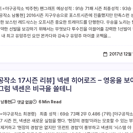
=야구공작소 박주현) 팬그래프 예상성적 : 91승 71패 시즌 최종성적 : 93승 
공작소 남통현] 2016시즌 지구우승으로 포스트시즌에 진출했지만 만족스런 
못한 보스턴 레드삭스는 오프시즌 중요한 트레이드를 단행한다. 우승을 노리는
빈약한 선발을 보강하기 위해서는 무엇보다 투수진을 이끌어줄 강력한 1선발이
팀 내 최고 유망주인 요안 몬카다와 강속구 유망주 마이클 코펙을…
2017년 12월 
공작소 17시즌 리뷰] 넥센 히어로즈 – 영웅을 보
 그럼 넥센은 비극을 쓸테니
6 Min Read
y
남통현
댓글 없음
야구공작소 최경령) 최종 성적 : 69승 73패 2무 0.486 (7위) [야구공작소
17 시즌 전, 넥센은 새로운 실험을 했다. ‘현장의 경험’이라는 모호할 수 있는 
 제거하고 ‘현장의 경험’은 없지만 ‘프런트 경험’이 풍부하고 넥센의 ‘시스템 야