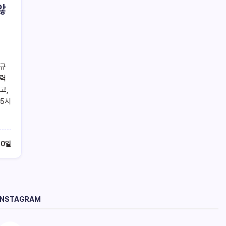
않
정규
전력
고,
15시
10일
INSTAGRAM