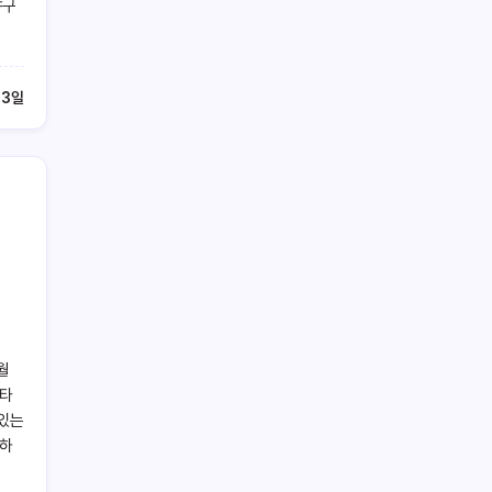
야구
 3일
월
 타
 있는
체하