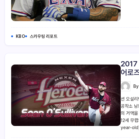
KBO
스카우팅 리포트
201
어로즈
B
션 오설리반
공작소 남
의 거액을
12세 무렵
year-o