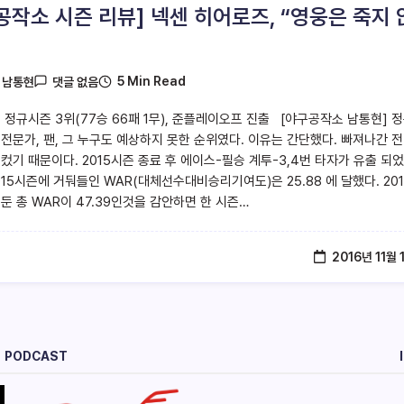
공작소 시즌 리뷰] 넥센 히어로즈, “영웅은 죽지 
5 Min Read
y
남통현
댓글 없음
: 정규시즌 3위(77승 66패 1무), 준플레이오프 진출 [야구공작소 남통현] 
. 전문가, 팬, 그 누구도 예상하지 못한 순위였다. 이유는 간단했다. 빠져나간 
 컸기 때문이다. 2015시즌 종료 후 에이스-필승 계투-3,4번 타자가 유출 되었
015시즌에 거둬들인 WAR(대체선수대비승리기여도)은 25.88 에 달했다. 20
둔 총 WAR이 47.39인것을 감안하면 한 시즌…
2016년 11월 
PODCAST