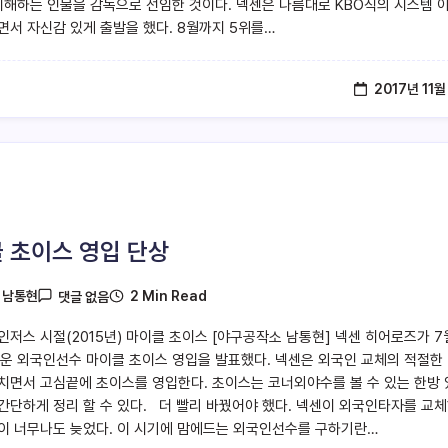
 이해하는 인물을 감독으로 선임한 것이다. 넥센은 나름대로 KBO식의 시스템 
면서 자신감 있게 출발을 했다. 8월까지 5위를…
2017년 11월
 초이스 영입 단상
2 Min Read
y
남통현
댓글 없음
인저스 시절(2015년) 마이클 초이스 [야구공작소 남통현] 넥센 히어로즈가 7
로운 외국인선수 마이클 초이스 영입을 발표했다. 넥센은 외국인 교체의 적절한
치면서 고심끝에 초이스를 영입한다. 초이스는 코너외야수를 볼 수 있는 한방
간단하게 정리 할 수 있다. 더 빨리 바꿨어야 했다. 넥센이 외국인타자를 교
이 너무나도 늦었다. 이 시기에 맘에드는 외국인선수를 구하기란…