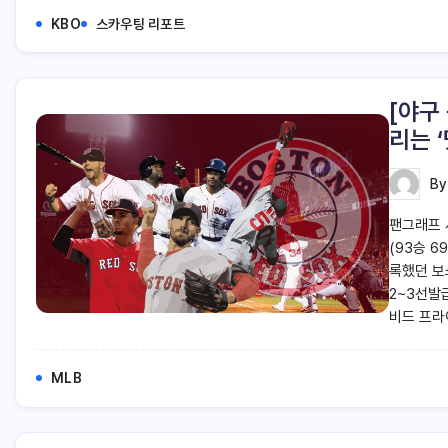
KBO
스카우팅 리포트
[야구
리는 
B
팬그래프 시
(93승 
록했던 보
2~3선발
비드 프라
MLB