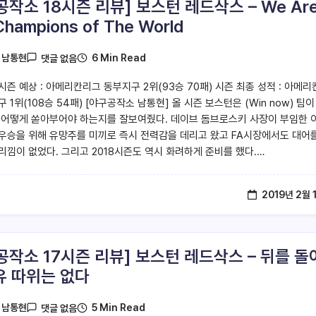
공작소 18시즌 리뷰] 보스턴 레드삭스 – We Ar
Champions of The World
6 Min Read
y
남통현
댓글 없음
시즌 예상 : 아메리칸리그 동부지구 2위(93승 70패) 시즌 최종 성적 : 아메리
 1위(108승 54패) [야구공작소 남통현] 올 시즌 보스턴은 (Win now) 팀이
 어떻게 쏟아부어야 하는지를 잘보여줬다. 데이브 돔브로스키 사장이 부임한 
우승을 위해 유망주를 미끼로 즉시 전력감을 데리고 왔고 FA시장에서도 대어
리낌이 없었다. 그리고 2018시즌도 역시 화려하게 준비를 했다.…
2019년 2월 
공작소 17시즌 리뷰] 보스턴 레드삭스 – 뒤를 돌
유 따위는 없다
5 Min Read
y
남통현
댓글 없음