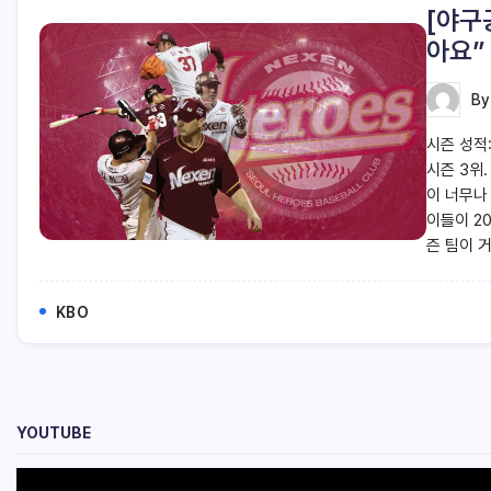
[야구
아요”
B
시즌 성적
시즌 3위
이 너무나
이들이 2
즌 팀이 거
KBO
YOUTUBE