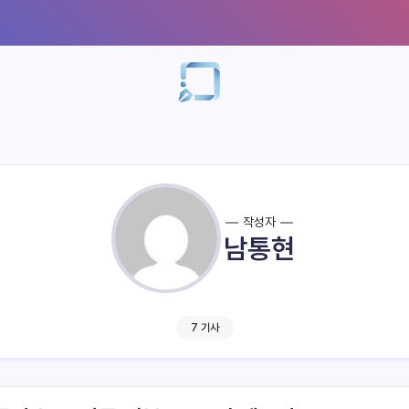
작성자
남통현
7 기사