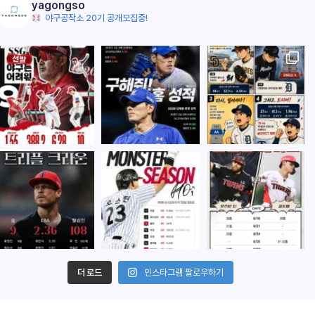
yagongso
야구공작소 20기 공개모집중!
더 로드
인스타그램 팔로우하기