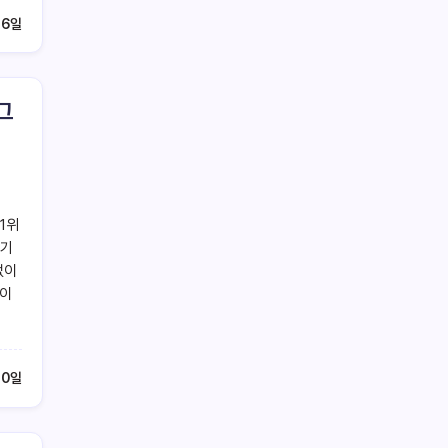
 6일
그
 1위
 기
없이
데이
10일