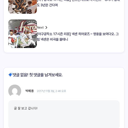
도 3년은 간다며
Next
[야구공작소 17시즌 리뷰] 넥센 히어로즈 – 영웅을 보여다오. 그
럼 넥센은 비극을 쓸테니
댓글 없음! 첫 댓글을 남겨보세요.
박예종
2017년 11월 3일, 2:46 오후
글 잘 보고 갑니다!