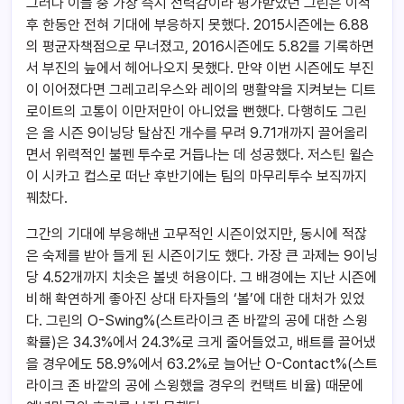
그러나 이들 중 가장 즉시 전력감이라 평가받았던 그린은 이적
후 한동안 전혀 기대에 부응하지 못했다. 2015시즌에는 6.88
의 평균자책점으로 무너졌고, 2016시즌에도 5.82를 기록하면
서 부진의 늪에서 헤어나오지 못했다. 만약 이번 시즌에도 부진
이 이어졌다면 그레고리우스와 레이의 맹활약을 지켜보는 디트
로이트의 고통이 이만저만이 아니었을 뻔했다. 다행히도 그린
은 올 시즌 9이닝당 탈삼진 개수를 무려 9.71개까지 끌어올리
면서 위력적인 불펜 투수로 거듭나는 데 성공했다. 저스틴 윌슨
이 시카고 컵스로 떠난 후반기에는 팀의 마무리투수 보직까지
꿰찼다.
그간의 기대에 부응해낸 고무적인 시즌이었지만, 동시에 적잖
은 숙제를 받아 들게 된 시즌이기도 했다. 가장 큰 과제는 9이닝
당 4.52개까지 치솟은 볼넷 허용이다. 그 배경에는 지난 시즌에
비해 확연하게 좋아진 상대 타자들의 ‘볼’에 대한 대처가 있었
다. 그린의 O-Swing%(스트라이크 존 바깥의 공에 대한 스윙
확률)은 34.3%에서 24.3%로 크게 줄어들었고, 배트를 끌어냈
을 경우에도 58.9%에서 63.2%로 늘어난 O-Contact%(스트
라이크 존 바깥의 공에 스윙했을 경우의 컨택트 비율) 때문에