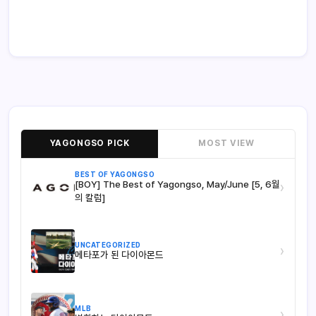
YAGONGSO PICK
MOST VIEW
BEST OF YAGONGSO
[BOY] The Best of Yagongso, May/June [5, 6월
›
의 칼럼]
UNCATEGORIZED
›
메타포가 된 다이아몬드
MLB
›