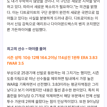
도 내가 수락하지 않았을 것이다. 이 구단은 새로운 시작을 맞이
하고 있다. 따라서 새로운 목소리가 필요하다.”는 의견을 밝혔
다. 이는 디트로이트의 구단 운영이 완전히 새로운 국면으로 접
어들고 있다는 사실을 분명하게 드러내 준다. 디트로이트는 이
어서 신임 감독으로 애리조나 다이아몬드백스의 벤치 코치였던
론 가든하이어를 선임했다.
최고의 선수 – 마이클 풀머
시즌
성적
: 10
승
12
패
164.2
이닝
114
삼진
1
완투
ERA 3.83
fWAR 3.5
부상으로 25경기에 선발로 등판하는 데 그치기는 했지만, 시즌
도중 타팀으로 떠난 선수들을 제외하면 팀내에서 가장 높은
WAR을 기록하면서 선전했다. 3.83이라는 평균자책점은 그리
낮다고 보기 어려웠지만 내용은 훨씬 준수한 편이었다. 특히 피
홈런을 9이닝당 0.71개로 억제하면서 해당 부문에서 전체 선발
투수 가운데 2위에 올랐다는 점이 인상적이었다. 또한 9이닝당