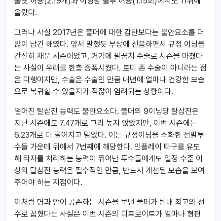
볼넷 허용(2.19개)과 이닝당 출루 허용(1.15회)에서도 11위에
올랐다.
그러나 사실 2017년은 풀머에 대한 감탄보다는 불안요소를 더
많이 남긴 해였다. 앞서 말했듯 부상에 신음하면서 규정 이닝을
간신히 채운 시즌이었고, 거기에 팔꿈치 수술로 시즌을 마쳤다
는 사실이 우려를 한층 증폭시켰다. 토미 존 수술이 아니라는 점
은 다행이지만, 수술은 수술인 만큼 내년에 얼마나 건강한 모습
으로 복귀할 수 있을지가 적잖이 염려되는 상황이다.
떨어진 탈삼진 능력도 불안요소다. 풀머의 9이닝당 탈삼진은
지난 시즌에도 7.47개로 그리 높지 않았지만, 이번 시즌에는
6.23개로 더 떨어지고 말았다. 이는 규정이닝을 소화한 선발투
수들 가운데 뒤에서 7번째에 해당한다. 인플레이 타구를 유도
해 타자를 처리하는 능력이 뛰어난 투수들에게도 일정 수준 이
상의 탈삼진 능력은 필수적인 만큼, 반드시 개선된 모습을 보여
주어야 하는 지점이다.
이처럼 명과 암이 공존하는 시즌을 보낸 풀머가 팀내 최고의 선
수로 꼽혔다는 사실은 이번 시즌의 디트로이트가 얼마나 형편