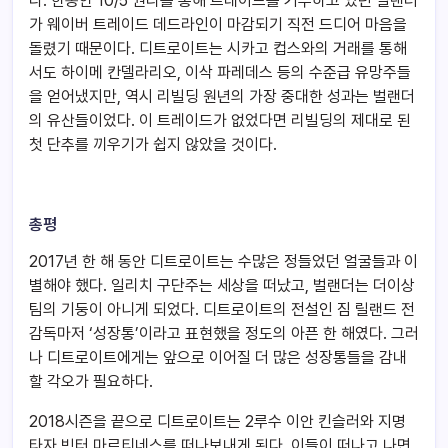
다. 한동안 10/5 권리를 통해 트레이드를 거부하고 있던 벌랜더
가 웨이버 트레이드 데드라인이 마감되기 직전 드디어 마음을
돌렸기 때문이다. 디트로이트는 시카고 컵스와의 거래를 통해
서도 하이메 칸델라리오, 이삭 파레데스 등의 수준급 유망주들
을 얻어냈지만, 역시 리빌딩 원년의 가장 중대한 성과는 벌랜더
의 유산들이었다. 이 트레이드가 없었다면 리빌딩의 제대로 된
첫 단추를 끼우기가 쉽지 않았을 것이다.
총평
2017년 한 해 동안 디트로이트는 수많은 정들었던 얼굴들과 이
별해야 했다. 일리치 구단주는 세상을 떠났고, 벌랜더는 더이상
팀의 기둥이 아니게 되었다. 디트로이트의 전설인 짐 릴랜드 전
감독마저 ‘성장통’이라고 표현했을 정도의 아픈 한 해였다. 그러
나 디트로이트에게는 앞으로 이어질 더 많은 성장통들을 감내
할 각오가 필요하다.
2018시즌을 끝으로 디트로이트는 2루수 이안 킨슬러와 지명
타자 빅터 마르티네스를 떠나보내게 된다. 이들이 떠나고 나면