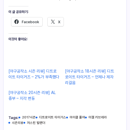
이 글 공유하기:
Facebook
X
이것이 좋아요:
[야구공작소 시즌 리뷰] 디트로
[야구공작소 18시즌 리뷰] 디트
이트 타이거즈 – 2%가 부족했다
로이트 타이거즈 – 언제나 제자
리걸음
[야구공작소 20시즌 리뷰] AL
중부 – 지각 변동
Tags:
2017시즌
디트로이트 타이거스
마이클 풀머
미겔 카브레라
시즌리뷰
저스틴 벌랜더