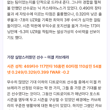
없는 팀이었는지를 단적으로 드러내 준다. 그나마 경합을 펼쳐
볼 만했던 선수로는 닉 카스테야노스가 있었다. 0.490의 장타
율과 세 자릿수에 이르는 타점은 훌륭했으나, 0.320의 낮은 출
루율과 -7.8의 UZR을 기록한 최악의 3루 수비가 심각한 걸림
돌이었다. 시즌 막판에 우익수로 포지션을 옮겨 가서는 173이
닝만에 -5.3의 UZR을 적립하는 설상가상의 수비력을 선보이
기도 했다.
가장 실망스러웠던 선수 – 미겔 카브레라
시즌
성적
: 469
타수
117
안타
16
홈런
60
타점
110
삼진
54
볼
넷
0.249/0.329/0.399 fWAR -0.2
무수히 많았던 기대 이하의 디트로이트 선수들 중에서 미겔 카
브레라가 선정된 이유는 딱 한 가지, 그들 중 가장 큰 기대를 받
은 선수였다는 것이다. 그동안 디트로이트가 매년마다 포스트
시즌을 염두에 두고 시즌을 구상할 수 있었던 배경에는 카브레
라의 꾸준한 맹활약에 대한 확신이 있었다. 하지만 그랬던 카브