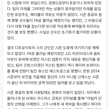
인 시점에 이미 와일드카드 경쟁으로부터 8경기나 뒤쳐져 있었
다. 팀의 미래를 그려야만 하는 상황이 찾아왔지만 미래를 맡길
만한 유망주도, 페이롤의 여유도 마땅치 않았다. 시즌 종료와 함
께 몇몇 선수들이 FA로 풀려날 예정이기는 했지만, 그 비용으로
다시 대형 FA를 잡는다면 또다른 악순환에 빠져들게 되리라는
것이 불 보듯 뻔했다. 사실상 선수단 초기화가 불가피한 상황이
었다.
결국 디트로이트의 스타 군단은 시즌 도중에 여기저기로 해체
되고 말았다. FA로 풀려날 예정이었던 J.D. 마르티네스와 옵트
아웃이 유력해 보였던 저스틴 업튼이 각자 새로운 행선지를 찾
았고, 팀의 간판스타였던 저스틴 벌랜더 역시 웨이버 트레이드
를 통해 컨텐더 팀인 휴스턴 애스트로스로 향했다. 한편 2014
시즌부터 부진을 거듭해온 왕년의 스타 아니발 산체스는 시즌
이 끝난 뒤 바이아웃 금액 500만 달러를 받고 팀을 떠났다.
시즌 종료와 함께 사령탑에도 변화의 바람이 일었다. 자리에서
물러나게 된 브래드 아스머스 감독은 인터뷰를 통해 “아빌라 단
장의 선택을 이해한다. 그가 나에게 새 계약을 제시했다 하더라