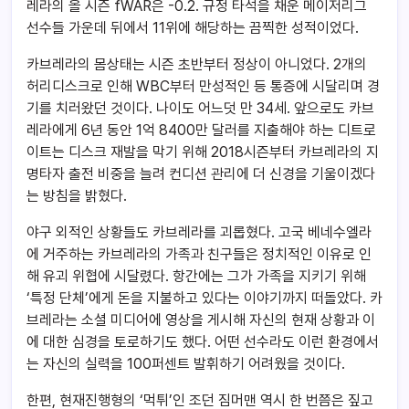
레라의 올 시즌 fWAR은 -0.2. 규정 타석을 채운 메이저리그
선수들 가운데 뒤에서 11위에 해당하는 끔찍한 성적이었다.
카브레라의 몸상태는 시즌 초반부터 정상이 아니었다. 2개의
허리디스크로 인해 WBC부터 만성적인 등 통증에 시달리며 경
기를 치러왔던 것이다. 나이도 어느덧 만 34세. 앞으로도 카브
레라에게 6년 동안 1억 8400만 달러를 지출해야 하는 디트로
이트는 디스크 재발을 막기 위해 2018시즌부터 카브레라의 지
명타자 출전 비중을 늘려 컨디션 관리에 더 신경을 기울이겠다
는 방침을 밝혔다.
야구 외적인 상황들도 카브레라를 괴롭혔다. 고국 베네수엘라
에 거주하는 카브레라의 가족과 친구들은 정치적인 이유로 인
해 유괴 위협에 시달렸다. 항간에는 그가 가족을 지키기 위해
‘특정 단체’에게 돈을 지불하고 있다는 이야기까지 떠돌았다. 카
브레라는 소셜 미디어에 영상을 게시해 자신의 현재 상황과 이
에 대한 심경을 토로하기도 했다. 어떤 선수라도 이런 환경에서
는 자신의 실력을 100퍼센트 발휘하기 어려웠을 것이다.
한편, 현재진행형의 ‘먹튀’인 조던 짐머맨 역시 한 번쯤은 짚고