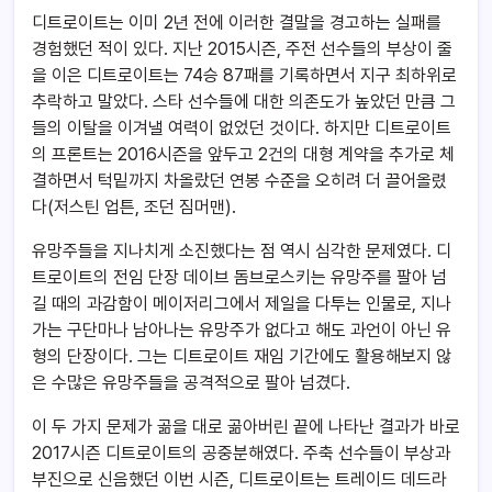
디트로이트는 이미 2년 전에 이러한 결말을 경고하는 실패를
경험했던 적이 있다. 지난 2015시즌, 주전 선수들의 부상이 줄
을 이은 디트로이트는 74승 87패를 기록하면서 지구 최하위로
추락하고 말았다. 스타 선수들에 대한 의존도가 높았던 만큼 그
들의 이탈을 이겨낼 여력이 없었던 것이다. 하지만 디트로이트
의 프론트는 2016시즌을 앞두고 2건의 대형 계약을 추가로 체
결하면서 턱밑까지 차올랐던 연봉 수준을 오히려 더 끌어올렸
다(저스틴 업튼, 조던 짐머맨).
유망주들을 지나치게 소진했다는 점 역시 심각한 문제였다. 디
트로이트의 전임 단장 데이브 돔브로스키는 유망주를 팔아 넘
길 때의 과감함이 메이저리그에서 제일을 다투는 인물로, 지나
가는 구단마나 남아나는 유망주가 없다고 해도 과언이 아닌 유
형의 단장이다. 그는 디트로이트 재임 기간에도 활용해보지 않
은 수많은 유망주들을 공격적으로 팔아 넘겼다.
이 두 가지 문제가 곪을 대로 곪아버린 끝에 나타난 결과가 바로
2017시즌 디트로이트의 공중분해였다. 주축 선수들이 부상과
부진으로 신음했던 이번 시즌, 디트로이트는 트레이드 데드라