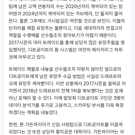
팀에 남은 고액 연봉자의 수는 2020년까지 계약되어 있는 짐
머맨과 2024년까지 계약되어 있는 카브레라, 단 둘까지 줄어
든다. 물론 그후에도 가시밭길은 여전할 것으로 보인다. 이들의
빈자리를 꿰찰 유망주는 물론이고, 다음 세대까지의 연결고리
역할을 수행해줄 선수들조차 찾아보기가 어렵기 때문이다.
2017시즌의 여러 트레이드를 통해 상당히 많은 유망주들을 영
입했지만, 디트로이트의 팜 시스템은 여전히 메이저리그 하위
권에 머무르고 있다.
트레이드 매물로 내놓을 선수들조차 마땅치 않아진 앞으로의
디트로이트에게 남은 유망주 수급 방법은 사실상 드래프트와
국제 유망주 계약뿐이다. 이런 상황에서 2017시즌을 꼴찌로 마
치면서 2018년 드래프트의 전체 1픽을 확보했다는 것은 호재
아닌 호재라 할 수 있다. 이에 발맞춰 디트로이트 구단은 3명의
데이터 분석가를 추가로 고용하고, 스카우팅 부서를 더욱 확장
하겠다는 계획을 내놓았다.
한편, 론 가든하이어가 신임 사령탑으로 디트로이트를 이끌게
되었다는 것 또한 상당히 흥미로운 대목이다. 가든하이어는 과