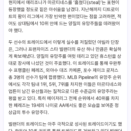
현지에서 애리조나가 마르티네스를 ‘훔쳤다(steal)’는 표현이
등장했을 정도로 짙은 아쉬움을 남겼다. 지난해까지 디트로이
트의 팜이 리그에서 가장 빈약한 편이었다는 점을 고려하면, 적
어도 상대팀에서 10위 안에 드는 양질의 유망주들을 데려왔어
야 했다.
두 선수의 트레이드에서 이렇게 실수를 저질렀던 아빌라 단장
은, 그러나 프랜차이즈 스타 벌랜더의 유산 하나 만큼은 확실하
게 확보해냈다. 양질의 유망주를 여럿 데리고 있던 휴스턴을 상
대로 장사에 나섰던 것이 주효했다. 이 트레이드를 통해 우완투
수 프랭클린 페레즈, 외야수 대즈 카메론, 포수 제이크 로저스
총 3명의 선수가 팀에 합류했다. MLB Pipeline의 유망주 순위
에서도 각각 팀내 1위, 5위, 7위를 차지한 이들은 마르티네스와
업튼이 남긴 유산들과는 질적으로 다른 수준급의 유망주라는
평을 받고 있다. 특히 메이저리그 전체 순위에서 40위를 차지
한 페레즈는 19세의 나이로 AA에서도 좋은 모습을 보여준 정
상급의 투수 유망주다.
벌랜더의 트레이드는 아주 극적으로 성사된 트레이드이기도 했