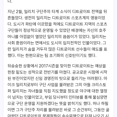
다.
지난 2월, 일리치 구단주의 타계 소식이 디트로이트 전역을 뒤
흔들었다. 생전의 일리치는 디트로이트 스포츠계의 영웅이었
다. 도시가 파탄에 이르렀을 적에도 디트로이트 지역의 스포츠
구단들이 정상적으로 운영될 수 있었던 배경에는 자신의 호주
머니를 아낌없이 열었던 일리치의 씀씀이가 있었다. 일리치는
사회 환원이라는 면에서도 도시의 입지전적인 인물이었다. 그
런 일리치가 숨을 거두자 많은 디트로이트 선수들이 애도를 표
했다. 이는 한편으로는 팀 초기화의 신호탄이기도 했다.
뒤숭숭한 상황에서 2017시즌을 맞이한 디트로이트는 예상을
한참 밑도는 성적으로 전반기를 마쳤다. 공교로운 시점에 시작
된 부진이었지만 신임 경영진의 탓으로 돌리기는 어려웠다. 마
이크 일리치로부터 구단 사업을 물려받은 그의 아들 크리스토
퍼 일리치는 자녀들을 직접 지도했을 정도로 야구에 대한 열정
이 넘치는 인물이었고, 부임 당시부터 인터뷰를 통해 물심양면
으로 구단 운영을 지원하겠다는 뜻을 밝히기도 했다. 허나 하필
이면 그가 구단주 자리를 물려받은 바로 그 순간부터, 그동안 곪
아왔던 디트로이트의 문제점들이 속수무책으로 터져 나오기 시