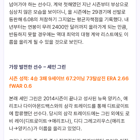
넘어가야 하는 선수다. 계약 첫해였던 지난 시즌부터 부상으로
심상치 않은 모습을 보이더니, 올 시즌에는 29경기에 선발로
등판해 6.08의 처참하기 그지없는 평균자책점을 기록했다. 내
년부터는 연봉이 무려 2400만 달러까지 올라가게 되는 만큼,
반등하지 못할 경우에는 역대 최악의 대형 계약 리스트에도 이
름을 올리게 될 수 있을 것으로 보인다.
가장 발전한 선수 – 셰인 그린
시즌
성적
: 4
승
3
패
9
세이브
67.2
이닝
73
탈삼진
ERA 2.66
fWAR 0.6
본래 셰인 그린은 2014시즌이 끝나고 성사된 뉴욕 양키스, 애
리조나 다이아몬드백스와의 삼각 트레이드를 통해 디트로이트
에 합류했던 선수다. 당시의 삼각 트레이드에는 그린 외에도 로
비 레이(디트로이트->애리조나), 디디 그레고리우스(애리조
나->양키스)가 이름을 올리고 있었다.