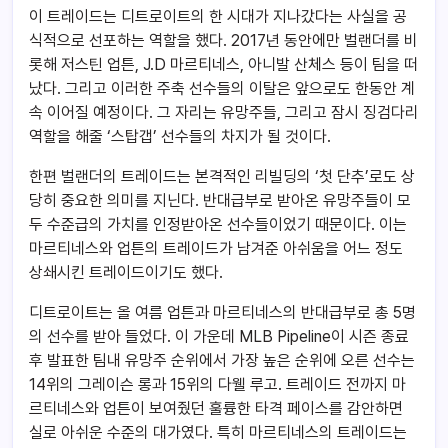
이 트레이드는 디트로이트의 한 시대가 지나갔다는 사실을 공
식적으로 선포하는 역할을 했다. 2017년 동안에만 벌랜더를 비
롯해 저스틴 업튼, J.D 마르티네스, 아니발 산체스 등이 팀을 떠
났다. 그리고 이러한 주축 선수들의 이탈은 앞으로도 한동안 계
속 이어질 예정이다. 그 자리는 유망주들, 그리고 잠시 징검다리
역할을 해줄 ‘스탑갭’ 선수들의 차지가 될 것이다.
한편 벌랜더의 트레이드는 본격적인 리빌딩의 ‘첫 단추’로도 상
당히 중요한 의미를 지닌다. 반대급부로 받아온 유망주들이 모
두 수준급의 가치를 인정받아온 선수들이었기 때문이다. 이는
마르티네스와 업튼의 트레이드가 남겨준 아쉬움을 어느 정도
상쇄시킨 트레이드이기도 했다.
디트로이트는 올 여름 업튼과 마르티네스의 반대급부로 총 5명
의 선수를 받아 들었다. 이 가운데 MLB Pipeline이 시즌 종료
후 발표한 팀내 유망주 순위에서 가장 높은 순위에 오른 선수는
14위의 그레이슨 롱과 15위의 다웰 루고. 트레이드 전까지 마
르티네스와 업튼이 보여줬던 훌륭한 타격 페이스를 감안하면
실로 아쉬운 수준의 대가였다. 특히 마르티네스의 트레이드는