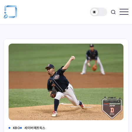
KBO
세이버메트릭스