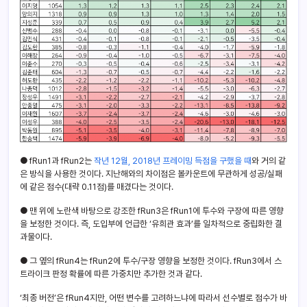
● fRun1과 fRun2는
작년 12월, 2018년 프레이밍 득점을 구했을 때
와 거의 같
은 방식을 사용한 것이다. 지난해와의 차이점은 볼카운트에 무관하게 성공/실패
에 같은 점수(대략 0.11점)를 매겼다는 것이다.
● 맨 위에 노란색 바탕으로 강조한 fRun3은 fRun1에 투수와 구장에 따른 영향
을 보정한 것이다. 즉, 도입부에 언급한 ‘유희관 효과’를 일차적으로 중립화한 결
과물이다.
● 그 옆의 fRun4는 fRun2에 투수/구장 영향을 보정한 것이다. fRun3에서 스
트라이크 판정 확률에 따른 가중치만 추가한 것과 같다.
‘최종 버전’은 fRun4지만, 어떤 변수를 고려하느냐에 따라서 선수별로 점수가 바