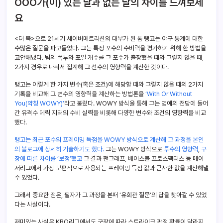
OOO가(이) 있는 날과 없는 날의 차이를 느껴보세
요
<더 북>으로 21세기 세이버메트리션의 대부가 된 톰 탱고는 야구 통계에 대한
수많은 질문을 파고들었다. 그는 특정 포수의 수비력을 평가하기 위해 한 방법을
고안해냈다. 팀의 폭투와 포일 개수를 그 포수가 출장했을 때와 그렇지 않을 때,
2가지 경우로 나눠서 집계해 그 선수의 영향력을 계산한 것이다.
탱고는 이렇게 한 가지 변수(혹은 조건)에 해당할 때와 그렇지 않을 때의 2가지
기록을 비교해 그 변수의 영향력을 계산하는 방법론을
‘With Or Without
You(약칭 WOWY)’
라고 불렀다. WOWY 방식을 통해 그는 명예의 전당에 들어
간 유격수 데릭 지터의 수비 실력을 비롯해 다양한 변수와 조건의 영향력을 비교
했다.
탱고는 최근 포수의 프레이밍 득점을 WOWY 방식으로 계산해 그 과정을 본인
의 블로그에 상세히 기술하기도 했다.
그는 WOWY 방식으로
투수의 영향력
,
구
장에 따른 차이를 ‘보정’했고
그 결과 팬그래프, 베이스볼 프로스펙터스 등 메이
저리그에서 가장 보편적으로 사용되는 프레이밍 득점 값과 근사한 값을 계산해낼
수 있었다.
그래서 중요한 점은, 필자가 그 과정을 본떠 ‘유희관 질문’의 답을 찾아갈 수 있었
다는 사실이다.
재미있는 사실은 KBO리그에서도 구장에 따라 스트라이크 판정 확률이 달라지