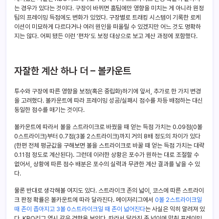
는 경우가 있다는 것이다. 구장이 바뀌면 홈팀에만 영향을 미치는 게 아니라 원정
팀의 프레이밍 득점에도 변화가 있었다. 구장별로 트래킹 시스템이 기록한 로케
이션이 미묘하게 다르다거나 여러 원인을 떠올릴 수 있겠지만 어느 것도 명확하
지는 않다. 어찌 됐든 이런 ‘편차’도 보정 대상으로 보고 계산 과정에 포함했다.
자잘한 계산 하나 더 – 볼카운트
투수와 구장에 따른 영향을 보정(혹은 중립화)하기에 앞서, 추가로 한 가지 변경
을 고려했다. 볼카운트에 따라 프레이밍 성공/실패시 점수를 차등 배점하는 대신
동일한 점수를 매기는 것이다.
볼카운트에 따라서 볼을 스트라이크로 바꿨을 때 얻는 득점 가치는 0.09점(0볼
0스트라이크)부터 0.7점(3볼 2스트라이크)까지 거의 8배 정도의 차이가 있다
(한편 전체 평균값을 구해보면 볼을 스트라이크로 바꿀 때 얻는 득점 가치는 대략
0.11점 정도로 계산된다). 그런데 이러한 상황은 포수가 원하는 대로 조절할 수
없어서, 상황에 따른 점수 배분은 포수의 실력과 무관한 계산 결과를 낳을 수 있
다.
물론 반대로 생각해볼 여지도 있다. 스트라이크 존의 넓이, 코스에 따른 스트라이
크 판정 확률은 볼카운트에 따라 달라진다. 메이저리그에서
0볼 2스트라이크일
때 존이 좁아지고 3볼 0스트라이크일 때 존이 넓어진다
는 사실은 익히 알려져 있
다. KBO리그 역시 같은 경향을 보인다. 따라서 달라진 존 넓이에 맞춰 프레이밍