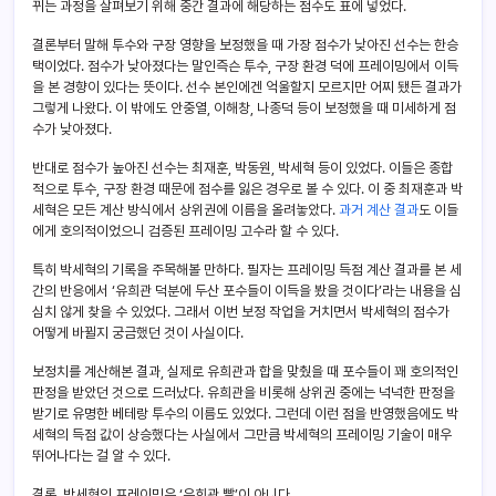
뀌는 과정을 살펴보기 위해 중간 결과에 해당하는 점수도 표에 넣었다.
결론부터 말해 투수와 구장 영향을 보정했을 때 가장 점수가 낮아진 선수는 한승
택이었다. 점수가 낮아졌다는 말인즉슨 투수, 구장 환경 덕에 프레이밍에서 이득
을 본 경향이 있다는 뜻이다. 선수 본인에겐 억울할지 모르지만 어찌 됐든 결과가
그렇게 나왔다. 이 밖에도 안중열, 이해창, 나종덕 등이 보정했을 때 미세하게 점
수가 낮아졌다.
반대로 점수가 높아진 선수는 최재훈, 박동원, 박세혁 등이 있었다. 이들은 종합
적으로 투수, 구장 환경 때문에 점수를 잃은 경우로 볼 수 있다. 이 중 최재훈과 박
세혁은 모든 계산 방식에서 상위권에 이름을 올려놓았다.
과거 계산 결과
도 이들
에게 호의적이었으니 검증된 프레이밍 고수라 할 수 있다.
특히 박세혁의 기록을 주목해볼 만하다. 필자는 프레이밍 득점 계산 결과를 본 세
간의 반응에서 ‘유희관 덕분에 두산 포수들이 이득을 봤을 것이다’라는 내용을 심
심치 않게 찾을 수 있었다. 그래서 이번 보정 작업을 거치면서 박세혁의 점수가
어떻게 바뀔지 궁금했던 것이 사실이다.
보정치를 계산해본 결과, 실제로 유희관과 합을 맞췄을 때 포수들이 꽤 호의적인
판정을 받았던 것으로 드러났다. 유희관을 비롯해 상위권 중에는 넉넉한 판정을
받기로 유명한 베테랑 투수의 이름도 있었다. 그런데 이런 점을 반영했음에도 박
세혁의 득점 값이 상승했다는 사실에서 그만큼 박세혁의 프레이밍 기술이 매우
뛰어나다는 걸 알 수 있다.
결론. 박세혁의 프레이밍은 ‘유희관 빨’이 아니다.