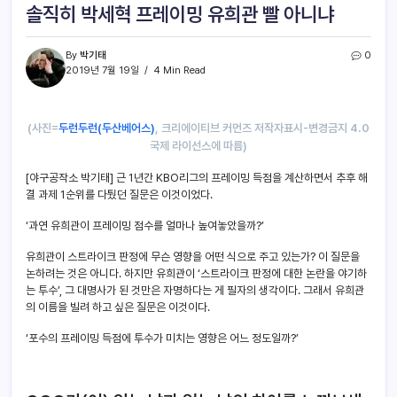
솔직히 박세혁 프레이밍 유희관 빨 아니냐
By
박기태
0
2019년 7월 19일
4 Min Read
(사진=
두런두런(두산베어스)
, 크리에이티브 커먼즈 저작자표시-변경금지 4.0
국제 라이선스에 따름)
[야구공작소 박기태] 근 1년간 KBO리그의 프레이밍 득점을 계산하면서 추후 해
결 과제 1순위를 다퉜던 질문은 이것이었다.
‘과연 유희관이 프레이밍 점수를 얼마나 높여놓았을까?’
유희관이 스트라이크 판정에 무슨 영향을 어떤 식으로 주고 있는가? 이 질문을
논하려는 것은 아니다. 하지만 유희관이 ‘스트라이크 판정에 대한 논란을 야기하
는 투수’, 그 대명사가 된 것만은 자명하다는 게 필자의 생각이다. 그래서 유희관
의 이름을 빌려 하고 싶은 질문은 이것이다.
‘포수의 프레이밍 득점에 투수가 미치는 영향은 어느 정도일까?’