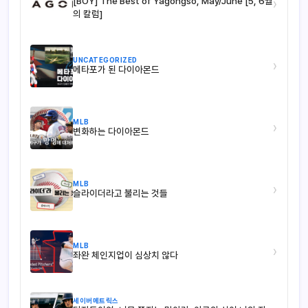
[BOY] The Best of Yagongso, May/June [5, 6월
›
의 칼럼]
UNCATEGORIZED
›
메타포가 된 다이아몬드
MLB
›
변화하는 다이아몬드
MLB
›
슬라이더라고 불리는 것들
MLB
›
좌완 체인지업이 심상치 않다
세이버메트릭스