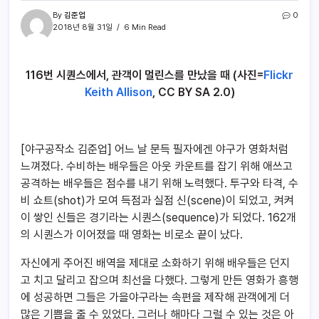
By
김준업
0
2018년 8월 31일
6 Min Read
116
번 시퀀스에서, 관객이 멀린스를 만났을 때 (사진=
Flickr
Keith Allison
, CC BY SA 2.0)
[야구공작소 김준업] 어느 날 문득 필자에겐 야구가 영화처럼
느껴졌다. 수비하는 배우들은 아웃 카운트를 잡기 위해 애쓰고
공격하는 배우들은 점수를 내기 위해 노력했다. 투구와 타격, 수
비 쇼트(shot)가 모여 득점과 실점 신(scene)이 되었고, 켜켜
이 쌓인 신들은 경기라는 시퀀스(sequence)가 되었다. 162개
의 시퀀스가 이어졌을 때 영화는 비로소 끝이 났다.
자신에게 주어진 배역을 제대로 소화하기 위해 배우들은 던지
고 치고 달리고 잡으며 최선을 다했다. 그렇게 만든 영화가 흥행
에 성공하면 그들은 가을야구라는 속편을 제작해 관객에게 더
많은 기쁨을 줄 수 있었다. 그러나 해마다 그럴 수 있는 것은 아