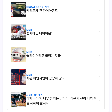
UNCATEGORIZED
›
메타포가 된 다이아몬드
MLB
›
변화하는 다이아몬드
MLB
›
슬라이더라고 불리는 것들
MLB
›
좌완 체인지업이 심상치 않다
세이버메트릭스
타자들이여, 너무 쫄지는 말아라. 야구의 신이 너의 죄
›
를 사하여 줄지니.