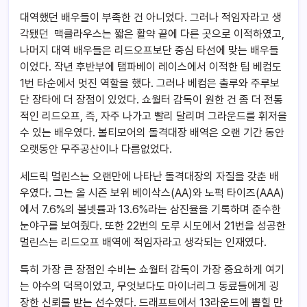
대역했던 배우들이 부족한 건 아니었다. 그러나 적임자라고 생
각됐던 맥클라우스는 짧은 활약 끝에 다른 곳으로 이적하였고,
나머지 대역 배우들은 리드오프보단 중심 타선에 맞는 배우들
이었다. 작년 후반부에 탬파베이 레이스에서 이적한 팀 베컴도
1번 타순에서 멋진 역할을 했다. 그러나 베컴은 출루와 주루보
단 장타에 더 장점이 있었다. 쇼월터 감독이 원한 건 좀 더 전통
적인 리드오프, 즉, 자주 나가고 빨리 달리며 그라운드를 휘저을
수 있는 배우였다. 볼티모어의 돌격대장 배역은 오랜 기간 동안
오랫동안 무주공산이나 다름없었다.
세드릭 멀린스는 오랜만에 나타난 돌격대장의 자질을 갖춘 배
우였다. 그는 올 시즌 보위 베이삭스(AA)와 노퍽 타이즈(AAA)
에서 7.6%의 볼넷률과 13.6%라는 삼진율을 기록하며 준수한
눈야구를 보여줬다. 또한 22번의 도루 시도에서 21번을 성공한
멀린스는 리드오프 배역에 적임자라고 생각되는 인재였다.
특히 가장 큰 장점인 수비는 쇼월터 감독이 가장 중요하게 여기
는 야수의 덕목이었고, 무엇보다도 마이너리그 동료들에게 굉
장한 신뢰를 받는 선수였다. 드래프트에서 13라운드에 뽑힐 만