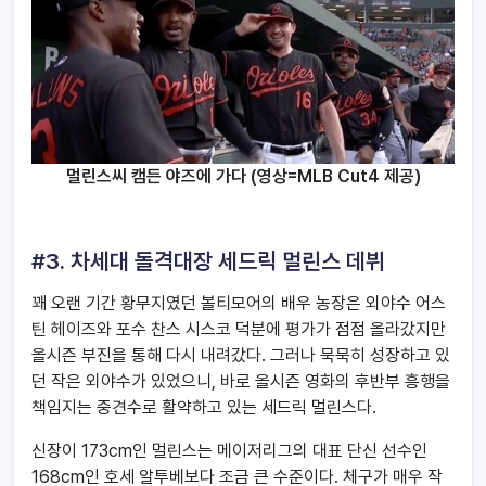
멀린스씨 캠든 야즈에 가다 (영상=MLB
Cut4 제공)
#3. 차세대 돌격대장 세드릭 멀린스 데뷔
꽤 오랜 기간 황무지였던 볼티모어의 배우 농장은 외야수 어스
틴 헤이즈와 포수 찬스 시스코 덕분에 평가가 점점 올라갔지만
올시즌 부진을 통해 다시 내려갔다. 그러나 묵묵히 성장하고 있
던 작은 외야수가 있었으니, 바로 올시즌 영화의 후반부 흥행을
책임지는 중견수로 활약하고 있는 세드릭 멀린스다.
신장이 173cm인 멀린스는 메이저리그의 대표 단신 선수인
168cm인 호세 알투베보다 조금 큰 수준이다. 체구가 매우 작