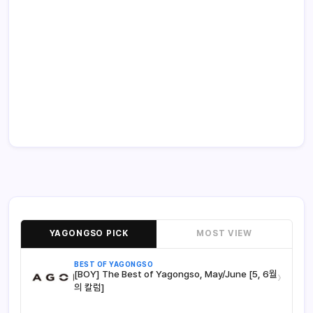
YAGONGSO PICK
MOST VIEW
BEST OF YAGONGSO
[BOY] The Best of Yagongso, May/June [5, 6월
›
의 칼럼]