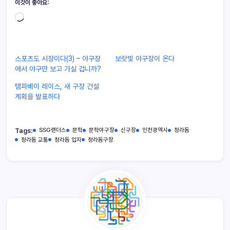
이것이 좋아요:
스포츠도 시장이다(3) – 야구장
보랏빛 야구장이 온다
에서 야구만 보고 가실 겁니까?
탬파베이 레이스, 새 구장 건설
계획을 발표하다
Tags:
SSG랜더스
문학
문학야구장
신구장
인천광역시
청라돔
청라돔 교통
청라돔 입지
청라돔구장