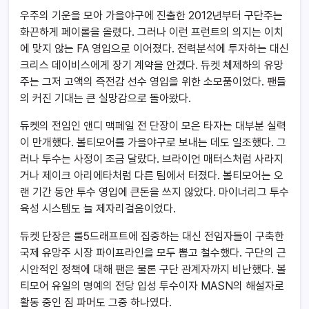
우주의 기운을 모아 가을야구에 진출한 2012년부터 구단주는
화끈하게 페이롤을 올렸다. 그러나 이런 프런트의 의지는 이치
에 맞지 않는 FA 영입으로 이어졌다. 전력분석에 투자하는 대신
크리스 데이비스에게 장기 계약을 안겼다. 듀켓 체제하의 유망
주는 그저 고액의 즉전감 선수 영입을 위한 소모품이었다. 팬들
의 커진 기대는 큰 실망감으로 돌아왔다.
듀켓의 전임인 앤디 맥페일 전 단장이 모은 타자는 대부분 실력
이 만개했다. 볼티모어를 가을야구로 보내는 데도 일조했다. 그
러나 투수는 사정이 조금 달랐다. 브라이언 매터스처럼 사라지
거나 제이크 아리에타처럼 다른 팀에서 터졌다. 볼티모어는 오
랜 기간 동안 투수 영입에 큰돈을 쓰지 않았다. 마이너리그 투수
육성 시스템도 늘 제자리걸음이었다.
듀켓 단장은 룰5드래프트에 집중하는 대신 전임자들이 구축한
국제 유망주 시장 파이프라인을 모두 뽑고 철수했다. 구단의 근
시안적인 정책에 대해 팬은 물론 구단 관계자까지 비난했다. 볼
티모어 유일의 명예의 전당 입성 투수이자 MASN의 해설자로
활동 중인 짐 파머도 그중 하나였다.