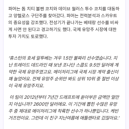
파머는 돔 치티 볼펜 코치와 데이브 월러스 투수 코치를 대동하
고 앙헬로스 구단주를 찾아갔다. 파머는 전력분석과 스카우트
의 중요성을 강조했다. 전성기가 끝나가는 베테랑 선수를 비싸
게 사면 안 된다고 경고하기도 했다. 국제 유망주 시장에 대한
투자 가치도 토로했다.
‘
휴스턴의 호세 알투베는 겨우 1.5만 불짜리 선수였습니다. 지
난 트레이드 데드라인 때 보낸 조나단 스콥도 9.5만 달러에 계
약한 국제 유망주였고요. 메이저리그에 국제 시장 계약 출신이
꽤 늘었어요. 전체 유망주 순위만 봐도 상위 10위 중 절반 이상
이 국제 유망주지요.
이 팀이 2012년부터 7년간 드래프트에 쏟아부은 금액만 얼만
지 아십니까? 2600만 달러에요. 이 기간에 뽑힌 수많은 유망
주 중 제대로 메이저리그에 착륙한 선수가 하나뿐입니다. 케빈
거즈먼이요. 그런데 이 친구 지난여름에 애틀랜타로 갔잖아요.’