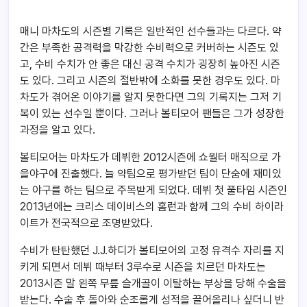
매니 마차도의 시즌별 기록은 일반적인 선수들과는 다르다. 약
간은 부족한 공격력을 막강한 수비력으로 커버하는 시즌도 있
고, 수비 수치가 안 좋은 대신 공격 수치가 굉장히 높아진 시즌
도 있다. 그리고 시즌의 절반밖에 소화를 못한 경우도 있다. 마
차도가 겪어온 이야기를 알지 못한다면 그의 기록지는 그저 기
복이 있는 선수일 뿐이다. 그러나 볼티모어 팬들은 그가 성장한
과정을 알고 있다.
볼티모어는 마차도가 데뷔한 2012시즌에 쇼월터 매직으로 가
을야구에 진출했다. 늘 약팀으로 평가받던 팀이 단숨에 재미있
는 야구를 하는 팀으로 주목받게 되었다. 데뷔 첫 풀타임 시즌인
2013년에는 크리스 데이비스의 홈런과 함께 그의 수비 하이라
이트가 전국적으로 조명받았다.
수비가 탄탄했던 J.J.하디가 볼티모어의 고정 유격수 자리를 지
키게 되면서 데뷔 때부터 3루수로 시즌을 치르던 마차도는
2013시즌 말 왼쪽 무릎 슬개골이 이탈하는 부상을 당해 수술을
받는다. 수술 후 돌아와 순조롭게 성적을 끌어올리나 싶더니 반