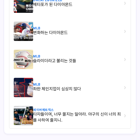
UNCATEGORIZED
›
메타포가 된 다이아몬드
MLB
›
변화하는 다이아몬드
MLB
›
슬라이더라고 불리는 것들
MLB
›
좌완 체인지업이 심상치 않다
세이버메트릭스
타자들이여, 너무 쫄지는 말아라. 야구의 신이 너의 죄
›
를 사하여 줄지니.