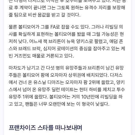
는 다행히 다저스로 이적한 후 호수비를 보여주고 있다. 시즌 종
료 후 계약이 끝나면 그는 그토록 원하는 유격수 자리를 보장해
줄 팀으로 비싼 몸값을 받고 갈 것이다.
물론 볼티모어가 그를 FA로 잡을 수도 있다. 그러나 리빌딩 의
사를 확실하게 표현하는 볼티모어를 봤을 때 그럴 가능성은 현
저히 낮다. 어느새 잭 브리튼이 뉴욕 양키스로 팔렸고, 애덤 존
스와 브래드 브락, 심지어 로테이션의 중심을 잡아주고 있는 케
빈 거즈먼도 매물로 거론되고 있다.
마차도가 남기고 간 다섯 명의 유망주들과 브리튼이 남긴 유망
주들은 볼티모어 팜에 오자마자 상위권에 배치되었다. 다저스
에서 건너 온 유스닐 디아즈는 오자마자 팜 2위에 올랐고, 양키
스에서 넘어 온 유망주 딜런 테이트는 헌터 하비를 제치고 투수
유망주 1위에 올랐다. 볼티모어는 거의 10년만에 리빌딩을 하
고 있고, 팬들은 너무 오랜만에 보는 이 형국이 낯설다.
프랜차이즈 스타를 떠나보내며