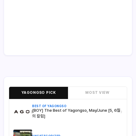
YAGONGSO PICK
MOST VIEW
BEST OF YAGONGSO
[BOY] The Best of Yagongso, May/June [5, 6월
›
의 칼럼]