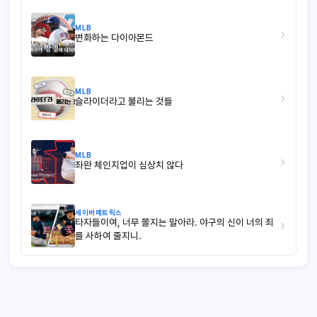
MLB
›
변화하는 다이아몬드
MLB
›
슬라이더라고 불리는 것들
MLB
›
좌완 체인지업이 심상치 않다
세이버메트릭스
타자들이여, 너무 쫄지는 말아라. 야구의 신이 너의 죄
›
를 사하여 줄지니.