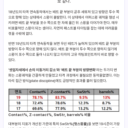
로 같다.
18년도의 타격 연속동작에서는 배트 끝 부분이 곧추 세워져 있고 방향은 투수 쪽
으로 향해 있는 상태에서 스윙이 출발한다. 이 상태에서 어퍼스윙 궤적을 형성 시
키려면 배트 끝 부분을 포수 쪽으로 한 차례 옮긴 뒤 스윙을 이어가야 한다. 매우
비효율적인 스윙이 되는 셈이다. 자연히 패스트볼 타이밍을 잡는 데에 어려움을
겪을 수밖에 없다.
반면 19년도의 타격 연속동작을 보면 우선 배트가 눕혀져 있으며 배트 끝 부분의
방향이 투수 쪽으로 향해 있지 않다. 배트 끝 부분이 투수 쪽으로 향하지 않기에
스윙이 포수 쪽으로 돌아 나오지 않고 타자의 고유 히팅포인트까지 바로 향할 수
있다.
‘셋업자세에서 손의 이동거리 감소’와
‘
배트 끝 부분의 방향변화
’라는 두가지 변
화는 스윙궤적을 간결하게 만들었고 타격 과정에서 불필요한 동작을없앴다. 이는
타석 접근 방식(plate discipline)에도 긍정적인 효과를 불러 일으켰다.
Contact%, Z-contact%, SwStr, barrels% 비율
대부분의 지표가 개선된 가운데 특히 SwStr%
(헛스윙률)
을 보면 19시즌이 가장