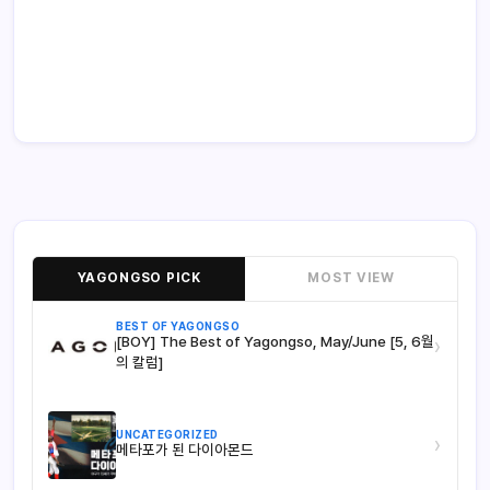
YAGONGSO PICK
MOST VIEW
BEST OF YAGONGSO
[BOY] The Best of Yagongso, May/June [5, 6월
›
의 칼럼]
UNCATEGORIZED
›
메타포가 된 다이아몬드