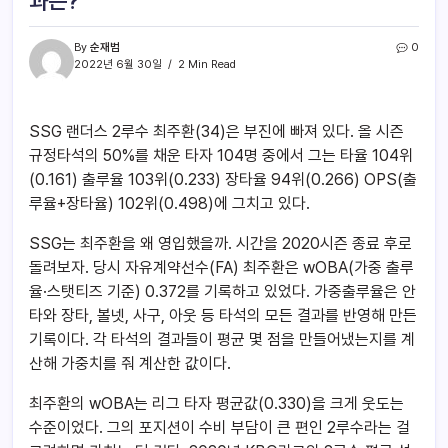
과는?
By
순재범
0
2022년 6월 30일
2 Min Read
SSG 랜더스 2루수 최주환(34)은 부진에 빠져 있다. 올 시즌
규정타석의 50%를 채운 타자 104명 중에서 그는 타율 104위
(0.161) 출루율 103위(0.233) 장타율 94위(0.266) OPS(출
루율+장타율) 102위(0.498)에 그치고 있다.
SSG는 최주환을 왜 영입했을까. 시간을 2020시즌 종료 후로
돌려보자. 당시 자유계약선수(FA) 최주환은 wOBA(가중 출루
율·스탯티즈 기준) 0.372를 기록하고 있었다. 가중출루율은 안
타와 장타, 볼넷, 사구, 아웃 등 타석의 모든 결과를 반영해 만든
기록이다. 각 타석의 결과들이 평균 몇 점을 만들어냈는지를 계
산해 가중치를 줘 계산한 값이다.
최주환의 wOBA는 리그 타자 평균값(0.330)을 크게 웃도는
수준이었다. 그의 포지션이 수비 부담이 큰 편인 2루수라는 걸