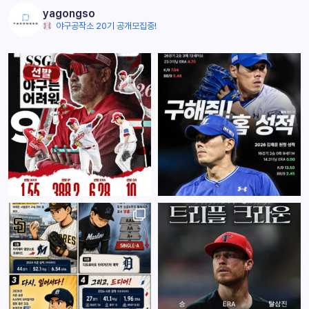
yagongso
야구공작소 20기 공개모집중!