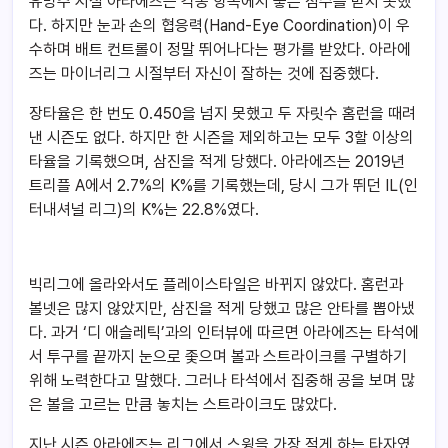
유망주 시절 아라에즈는 각종 항목에서 좋은 점수를 받지 못했
다. 하지만 눈과 손의 협응력(Hand-Eye Coordination)이 우
수하며 배트 컨트롤이 정말 뛰어나다는 평가를 받았다. 아라에
즈는 마이너리그 시절부터 자신이 잘하는 것에 집중했다.
장타율은 한 번도 0.450을 넘지 못했고 두 자릿수 홈런을 때려
낸 시즌도 없다. 하지만 한 시즌을 제외하고는 모두 3할 이상의
타율을 기록했으며, 삼진을 적게 당했다. 아라에즈는 2019년
트리플 A에서 2.7%의 K%를 기록했는데, 당시 그가 뛰던 IL(인
터내셔널 리그)의 K%는 22.8%였다.
빅리그에 올라와서도 플레이스타일은 바뀌지 않았다. 홈런과
볼넷은 많지 않았지만, 삼진을 적게 당했고 많은 안타를 뽑아냈
다. 과거 ‘디 애슬레틱’과의 인터뷰에 따르면 아라에즈는 타석에
서 투구를 끝까지 눈으로 좇으며 볼과 스트라이크를 구별하기
위해 노력한다고 말했다. 그러나 타석에서 집중해 공을 보며 많
은 볼을 고르는 만큼 놓치는 스트라이크도 많았다.
지난 시즌 아라에즈는 리그에서 스윙을 가장 적게 하는 타자였