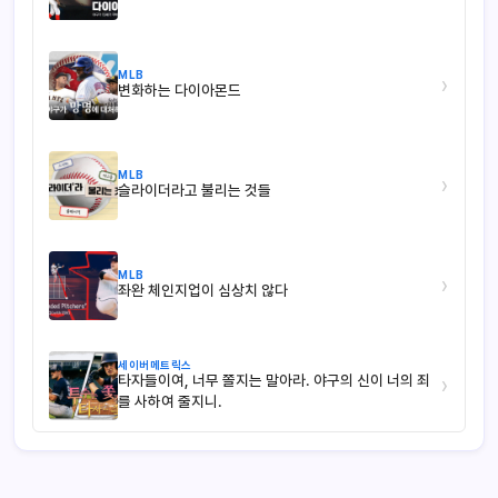
MLB
›
변화하는 다이아몬드
MLB
›
슬라이더라고 불리는 것들
MLB
›
좌완 체인지업이 심상치 않다
세이버메트릭스
타자들이여, 너무 쫄지는 말아라. 야구의 신이 너의 죄
›
를 사하여 줄지니.