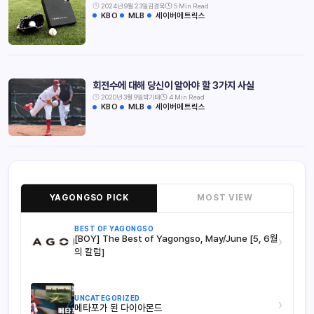
2024년 9월 23일
김경욱
5 Min Read
KBO
MLB
세이버메트릭스
회전수에 대해 당신이 알아야 할 3가지 사실
2020년 3월 9일
박기태
4 Min Read
KBO
MLB
세이버메트릭스
YAGONGSO PICK
MOST VIEW
BEST OF YAGONGSO
[BOY] The Best of Yagongso, May/June [5, 6월
›
의 칼럼]
UNCATEGORIZED
›
메타포가 된 다이아몬드