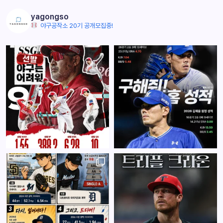
yagongso
야구공작소 20기 공개모집중!