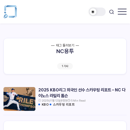
태그 둘러보기
NC용투
1 기사
2025 KBO리그 외국인 선수 스카우팅 리포트 – NC 다
이노스 라일리 톰슨
2025년 1월 12일
문정현
5 Min Read
KBO
스카우팅 리포트