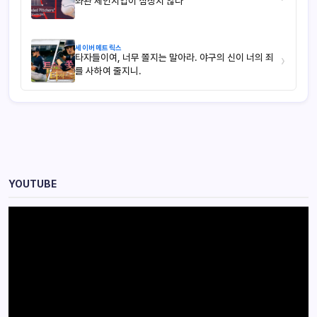
좌완 체인지업이 심상치 않다
세이버메트릭스
타자들이여, 너무 쫄지는 말아라. 야구의 신이 너의 죄
›
를 사하여 줄지니.
YOUTUBE