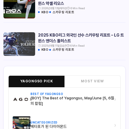
윈스 약셀 리오스
2026년 6월 13일
채하린
6 Min Read
KBO
스카우팅 리포트
2025 KBO리그 외국인 선수 스카우팅 리포트 – LG 트
윈스 앤더스 톨허스트
2025년 8월 11일
김승곤
6 Min Read
KBO
스카우팅 리포트
YAGONGSO PICK
MOST VIEW
BEST OF YAGONGSO
[BOY] The Best of Yagongso, May/June [5, 6월
›
의 칼럼]
UNCATEGORIZED
›
메타포가 된 다이아몬드