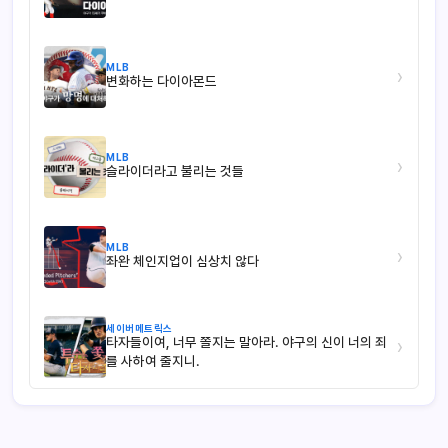
MLB
›
변화하는 다이아몬드
MLB
›
슬라이더라고 불리는 것들
MLB
›
좌완 체인지업이 심상치 않다
세이버메트릭스
타자들이여, 너무 쫄지는 말아라. 야구의 신이 너의 죄
›
를 사하여 줄지니.