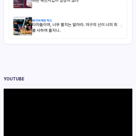
좌완 체인지업이 심상치 않다
세이버메트릭스
타자들이여, 너무 쫄지는 말아라. 야구의 신이 너의 죄
›
를 사하여 줄지니.
YOUTUBE