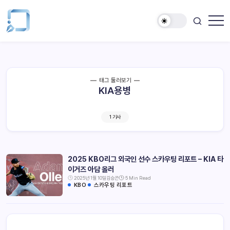
태그 둘러보기
KIA용병
1 기사
2025 KBO리그 외국인 선수 스카우팅 리포트 – KIA 타
이거즈 아담 올러
2025년 1월 10일
김승곤
5 Min Read
KBO
스카우팅 리포트