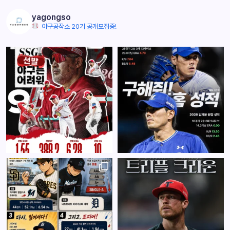
yagongso
야구공작소 20기 공개모집중!