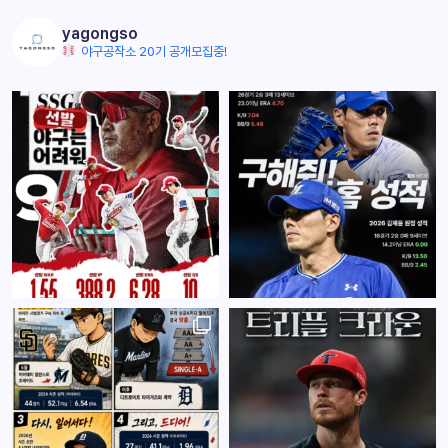
yagongso
야구공작소 20기 공개모집중!