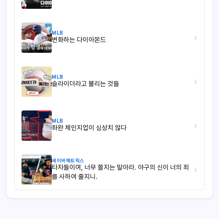
MLB
›
변화하는 다이아몬드
MLB
›
슬라이더라고 불리는 것들
MLB
›
좌완 체인지업이 심상치 않다
세이버메트릭스
타자들이여, 너무 쫄지는 말아라. 야구의 신이 너의 죄
›
를 사하여 줄지니.