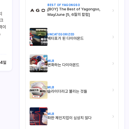
BEST OF YAGONGSO
[BOY] The Best of Yagongso,
›
치
May/June [5, 6월의 칼럼]
이크
노력이
&
UNCATEGORIZED
›
메타포가 된 다이아몬드
MLB
›
14일
변화하는 다이아몬드
MLB
›
슬라이더라고 불리는 것들
MLB
›
좌완 체인지업이 심상치 않다