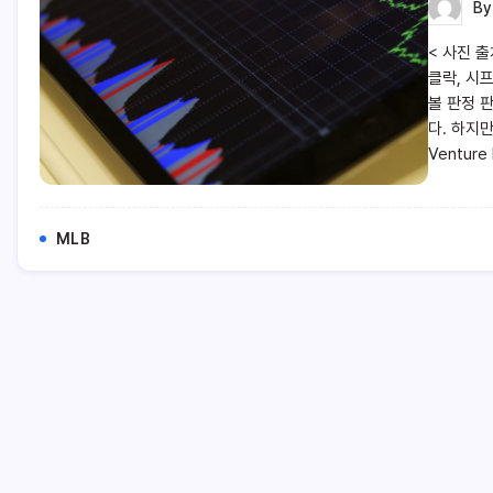
B
< 사진 출
클락, 시
볼 판정 
다. 하지만
Venture
MLB