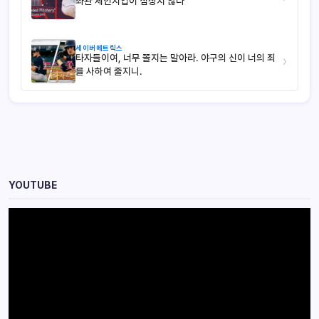
좌완 체인지업이 심상치 않다
세이버메트릭스
타자들이여, 너무 쫄지는 말아라. 야구의 신이 너의 죄
›
를 사하여 줄지니.
YOUTUBE