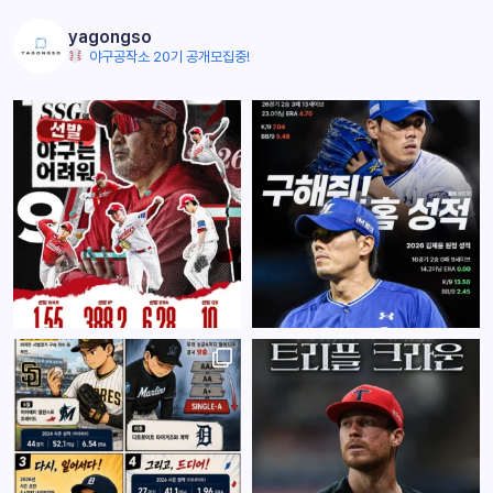
yagongso
야구공작소 20기 공개모집중!