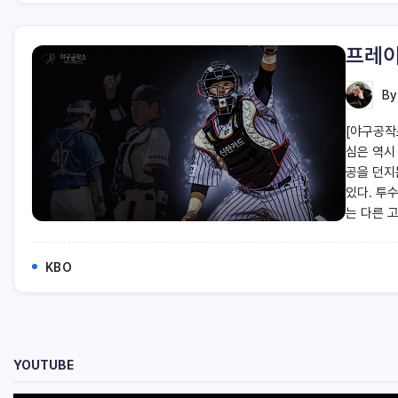
프레이
B
[야구공작
심은 역시
공을 던지
있다. 투
는 다른 
KBO
YOUTUBE