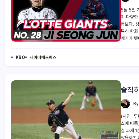
5월 5일
며 다양한
행보다. 
특히 한화
계기가 됐
KBO
세이버메트릭스
솔직히
B
(사진=두
스에 따름
결 과제 
았을까?’