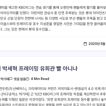
 개막을 예고한 KBO리그는 연습 경기를 통해 오랜만에 팬들에게 활기를 불어
 이야깃거리를 던졌다. 이런저런 관심사 중 단연 주목받는 것은 롯데 자이언츠
성민규 신임 단장이 전면에 나서는 등 다양한 시도로 부산 팬들의 주목을 받고 
 이글스와의 트레이드로 포수 지성준을 영입한 사건은 기대감을 한껏 끌어올
다. 그는 모든 면에서 롯데 포수진을…
2020년 5월
 박세혁 프레이밍 유희관 빨 아니냐
4 Min Read
y
박기태
댓글 없음
런두런(두산베어스), 크리에이티브 커먼즈 저작자표시-변경금지 4.0 국제 라
) [야구공작소 박기태] 근 1년간 KBO리그의 프레이밍 득점을 계산하면서 추후
1순위를 다퉜던 질문은 이것이었다. ‘과연 유희관이 프레이밍 점수를 얼마나 높
 유희관이 스트라이크 판정에 무슨 영향을 어떤 식으로 주고 있는가? 이 질문을