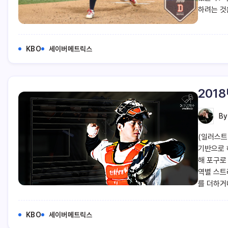
하려는 것
KBO
세이버메트릭스
201
B
(일러스트
기반으로 
해 포구로
역별 스트
를 더하거
KBO
세이버메트릭스