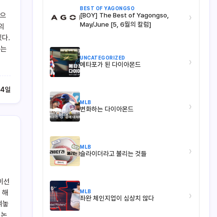
BEST OF YAGONGSO
넣으
[BOY] The Best of Yagongso,
›
May/June [5, 6월의 칼럼]
의
있다.
리는
UNCATEGORIZED
›
메타포가 된 다이아몬드
 4일
MLB
›
변화하는 다이아몬드
MLB
›
슬라이더라고 불리는 것들
이선
MLB
 해
›
좌완 체인지업이 심상치 않다
여놓
 논