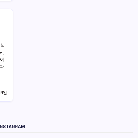
 핵
도,
만이
들과
29일
INSTAGRAM