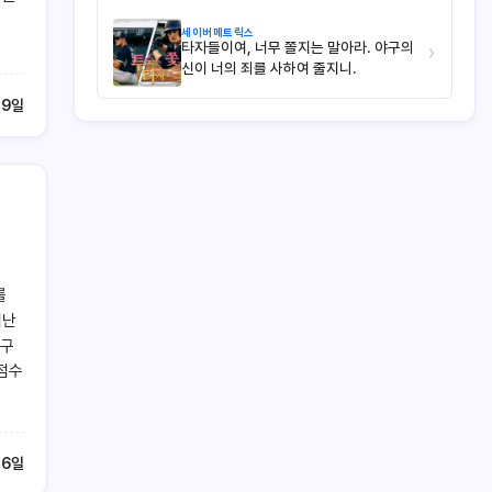
세이버메트릭스
타자들이여, 너무 쫄지는 말아라. 야구의
›
신이 너의 죄를 사하여 줄지니.
19일
를
지난
 구
 점수
 6일