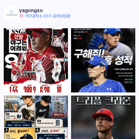
yagongso
야구공작소 20기 공개모집중!