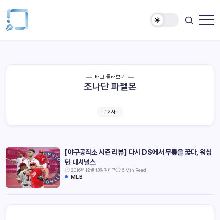
태그 둘러보기
조나단 파펠본
1 기사
[야구공작소 시즌 리뷰] 다시 DS에서 무릎을 꿇다, 워싱
턴 내셔널스
2016년 12월 13일
김태근
6 Min Read
MLB