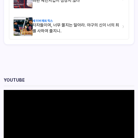
좌완 체인지업이 심상치 않다
세이버메트릭스
타자들이여, 너무 쫄지는 말아라. 야구의 신이 너의 죄
›
를 사하여 줄지니.
YOUTUBE