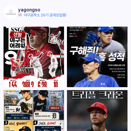
yagongso
야구공작소 20기 공개모집중!