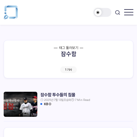
태그 둘러보기
잠수함
1 기사
잠수함 투수들의 침몰
2025년 7월 13일
조승화
7 Min Read
KBO