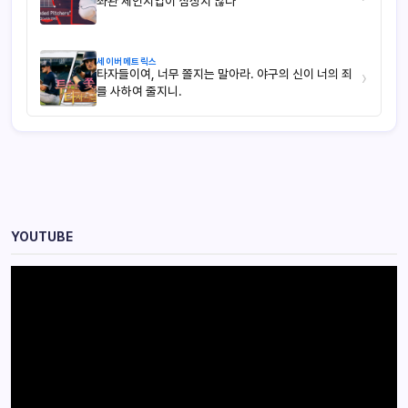
좌완 체인지업이 심상치 않다
세이버메트릭스
타자들이여, 너무 쫄지는 말아라. 야구의 신이 너의 죄
›
를 사하여 줄지니.
YOUTUBE