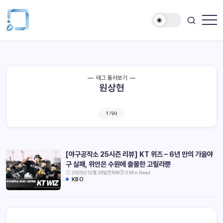
태그 둘러보기
원상현
1 기사
[야구공작소 25시즌 리뷰] KT 위즈 – 6년 만의 가을야
구 실패, 위안은 수원에 출몰한 고릴라뿐
2025년 12월 26일
전희재
5 Min Read
KBO