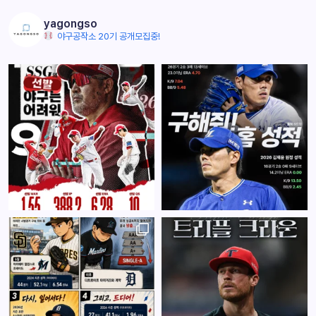
yagongso
야구공작소 20기 공개모집중!