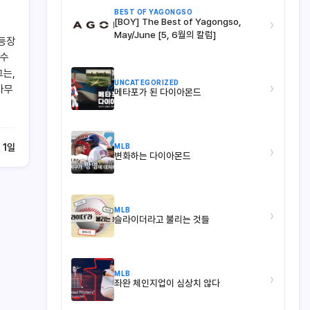
BEST OF YAGONGSO
[BOY] The Best of Yagongso,
›
May/June [5, 6월의 칼럼]
 등장
투수
그는,
UNCATEGORIZED
›
마무
메타포가 된 다이아몬드
MLB
 1일
›
변화하는 다이아몬드
MLB
›
슬라이더라고 불리는 것들
MLB
›
좌완 체인지업이 심상치 않다