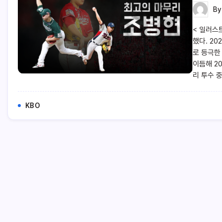
B
< 일러스
했다. 2
로 등극한
이듬해 2
리 투수 중
KBO