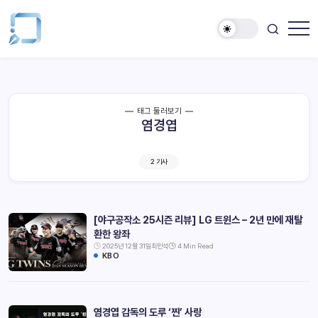
태그 둘러보기
염경엽
2 기사
[야구공작소 25시즌 리뷰] LG 트윈스 – 2년 만에 재탈
환한 왕좌
2025년 12월 31일
최민석
4 Min Read
KBO
염경엽 감독의 도루 ‘찐’ 사랑