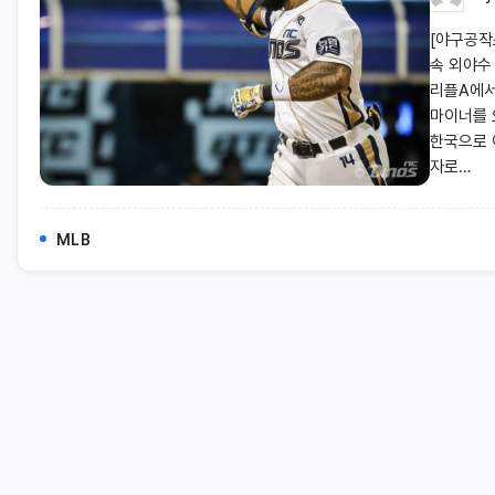
[야구공작
속 외야수
리플A에서
마이너를 
한국으로 
자로…
MLB