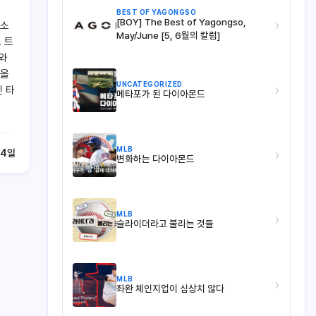
BEST OF YAGONGSO
[BOY] The Best of Yagongso,
›
 소
May/June [5, 6월의 칼럼]
 트
와
음을
UNCATEGORIZED
›
 타
메타포가 된 다이아몬드
MLB
›
24일
변화하는 다이아몬드
MLB
›
슬라이더라고 불리는 것들
MLB
›
좌완 체인지업이 심상치 않다