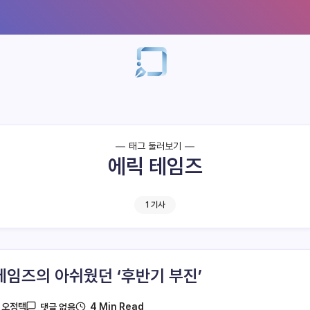
태그 둘러보기
에릭 테임즈
1 기사
테임즈의 아쉬웠던 ‘후반기 부진’
4 Min Read
y
오정택
댓글 없음