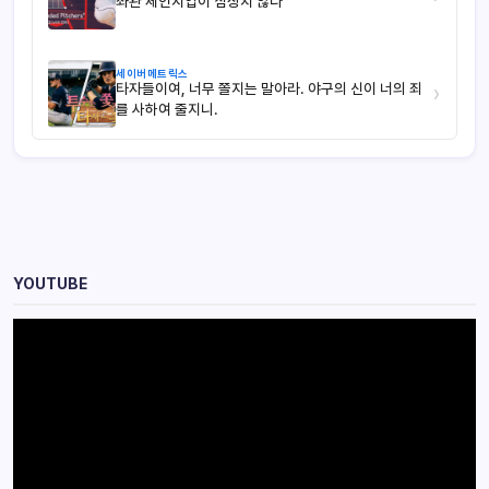
좌완 체인지업이 심상치 않다
세이버메트릭스
타자들이여, 너무 쫄지는 말아라. 야구의 신이 너의 죄
›
를 사하여 줄지니.
YOUTUBE