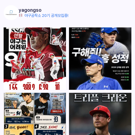
yagongso
야구공작소 20기 공개모집중!