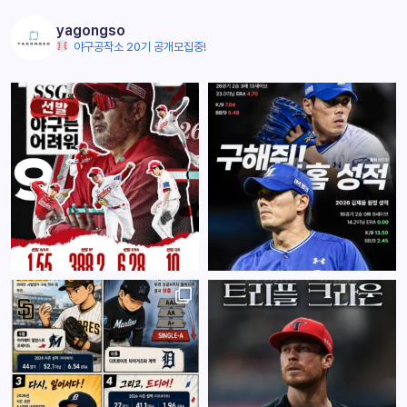
yagongso
야구공작소 20기 공개모집중!