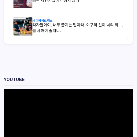
좌완 체인지업이 심상치 않다
세이버메트릭스
타자들이여, 너무 쫄지는 말아라. 야구의 신이 너의 죄
›
를 사하여 줄지니.
YOUTUBE