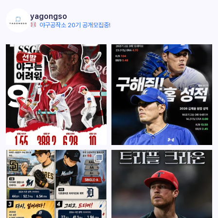
yagongso
야구공작소 20기 공개모집중!