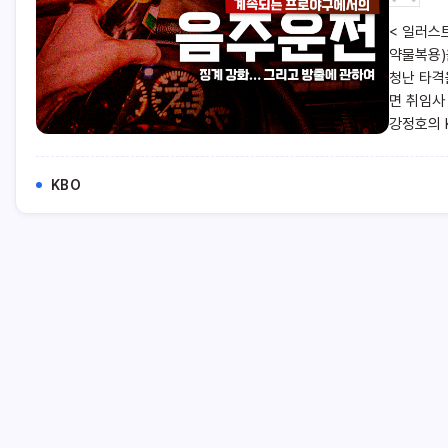
< 일러스
약물복용)
청난 타격을
면 취임사
강정호의 
KBO