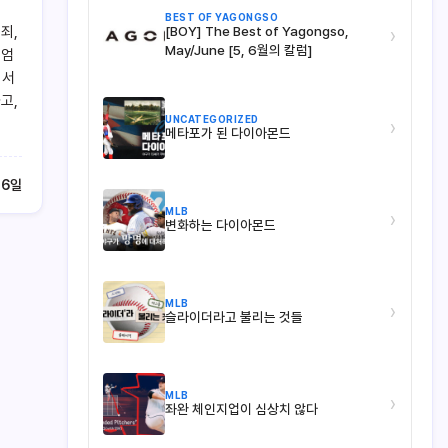
BEST OF YAGONGSO
죄,
[BOY] The Best of Yagongso,
›
May/June [5, 6월의 칼럼]
 엄
 서
고,
UNCATEGORIZED
›
메타포가 된 다이아몬드
16일
MLB
›
변화하는 다이아몬드
MLB
›
슬라이더라고 불리는 것들
MLB
›
좌완 체인지업이 심상치 않다