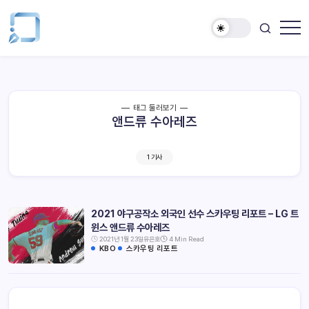
태그 둘러보기
앤드류 수아레즈
1 기사
2021 야구공작소 외국인 선수 스카우팅 리포트 – LG 트
윈스 앤드류 수아레즈
2021년 1월 23일
유은호
4 Min Read
KBO
스카우팅 리포트