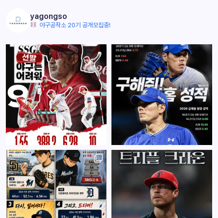
yagongso
야구공작소 20기 공개모집중!