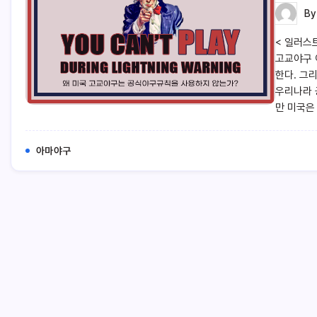
B
< 일러스
고교야구 
한다. 그
우리나라 
만 미국은 
아마야구