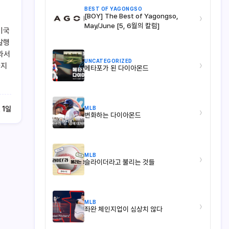
BEST OF YAGONGSO
[BOY] The Best of Yagongso,
›
May/June [5, 6월의 칼럼]
미국
발행
라서
UNCATEGORIZED
›
하지
메타포가 된 다이아몬드
MLB
 1일
›
변화하는 다이아몬드
MLB
›
슬라이더라고 불리는 것들
MLB
›
좌완 체인지업이 심상치 않다