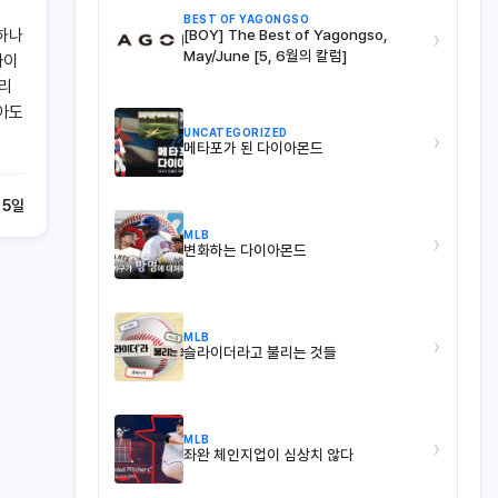
BEST OF YAGONGSO
하나
[BOY] The Best of Yagongso,
›
May/June [5, 6월의 칼럼]
사이
아리
받아도
UNCATEGORIZED
›
메타포가 된 다이아몬드
 5일
MLB
›
변화하는 다이아몬드
MLB
›
슬라이더라고 불리는 것들
MLB
›
좌완 체인지업이 심상치 않다