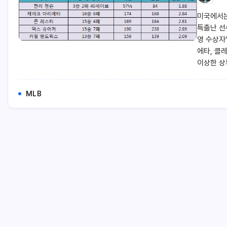
미국에서는
특출난 선
영 수상자
에타, 클
이상한 상
MLB