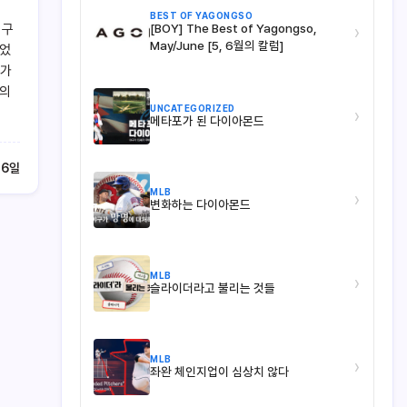
BEST OF YAGONGSO
 구
[BOY] The Best of Yagongso,
›
May/June [5, 6월의 칼럼]
있었
제가
스의
UNCATEGORIZED
›
메타포가 된 다이아몬드
 6일
MLB
›
변화하는 다이아몬드
MLB
›
슬라이더라고 불리는 것들
MLB
›
좌완 체인지업이 심상치 않다