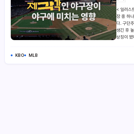
< 일러스
장 중 하
다. 구단
생긴 후 
상징이 됐
KBO
MLB