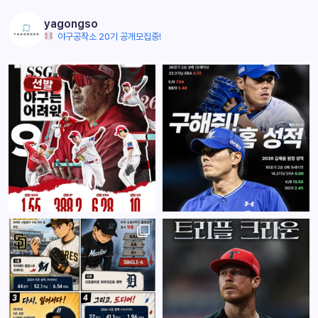
yagongso
야구공작소 20기 공개모집중!