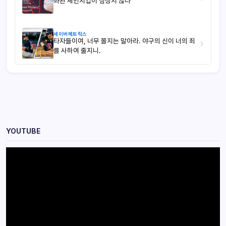
좌완 체인지업이 심상치 않다
세이버메트릭스
타자들이여, 너무 쫄지는 말아라. 야구의 신이 너의 죄
›
를 사하여 줄지니.
YOUTUBE