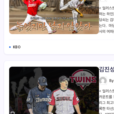
< 일러스
하는 하인
당쇠는 감
는다. 마
사의 여파
KBO
김진성
B
< 일러스
카운트를 
리그 최고
록한 타선