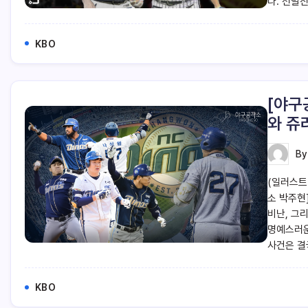
다. 선발진
KBO
[야구
와 쥬
B
(일러스트
소 박주현
비난, 그
명예스러운
사건은 결
KBO