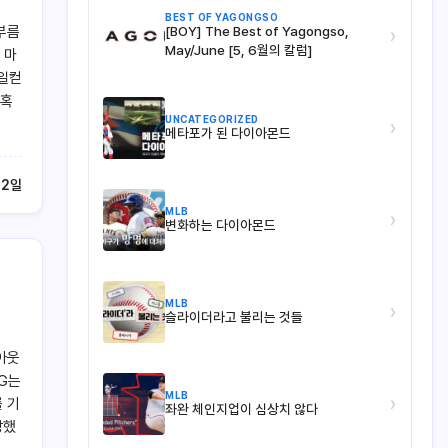
BEST OF YAGONGSO
부름
[BOY] The Best of Yagongso,
›
May/June [5, 6월의 칼럼]
 마
 일컫
 혹
UNCATEGORIZED
›
메타포가 된 다이아몬드
12일
MLB
›
변화하는 다이아몬드
MLB
›
슬라이더라고 불리는 것들
아웃
G는
MLB
›
 기
좌완 체인지업이 심상치 않다
방했