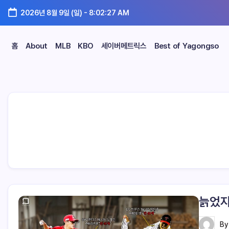
2026년 8월 9일 (일)
-
8:02:28 AM
홈
About
MLB
KBO
세이버메트릭스
Best of Yagongso
늙었지
B