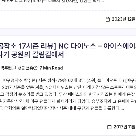
 ERA도 리그 5위(3.92)로 나쁘지 않았지만, 강점은 역시…
2023년 12월
공작소 17시즌 리뷰] NC 다이노스 – 아이스에
라기 공원의 갈림길에서
7 Min Read
y
박주현
댓글 없음
=야구공작소 박주현) 시즌 성적-79승 62패 3무 (4위, 플레이오프 패) [야
] 2017 시즌을 앞둔 겨울, NC 다이노스는 창단 이래 가장 많은 스포트라이트
리고 걱정의 눈초리를 받고 있었다. 두산 베어스와의 한국시리즈는 팀에게 온갖
 기록만 남긴 채 야구 팬들에게 화제거리가 되었다. 승부조작과 그 은폐에 관
국 무혐의로 일단락되었지만 지난 시즌 내내 구단과 팬들을 괴롭혔다.…
2017년 11월