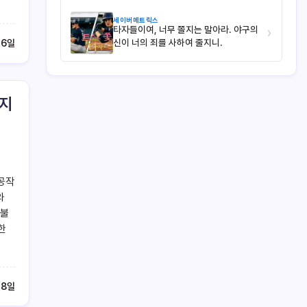
세이버메트릭스
타자들이여, 너무 쫄지는 말아라. 야구의
›
신이 너의 죄를 사하여 줄지니.
 6일
이지
구공작
와
 불
한
 8일