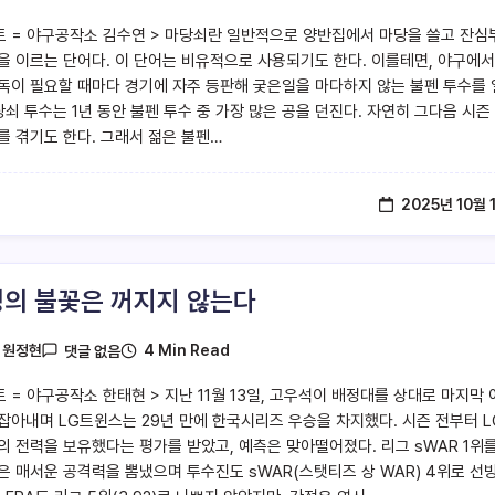
트 = 야구공작소 김수연 > 마당쇠란 일반적으로 양반집에서 마당을 쓸고 잔심
을 이르는 단어다. 이 단어는 비유적으로 사용되기도 한다. 이를테면, 야구에서
독이 필요할 때마다 경기에 자주 등판해 궂은일을 마다하지 않는 불펜 투수를
당쇠 투수는 1년 동안 불펜 투수 중 가장 많은 공을 던진다. 자연히 그다음 시즌
를 겪기도 한다. 그래서 젊은 불펜…
2025년 10월 
의 불꽃은 꺼지지 않는다
4 Min Read
y
원정현
댓글 없음
트 = 야구공작소 한태현 > 지난 11월 13일, 고우석이 배정대를 상대로 마지막 
잡아내며 LG트윈스는 29년 만에 한국시리즈 우승을 차지했다. 시즌 전부터 L
의 전력을 보유했다는 평가를 받았고, 예측은 맞아떨어졌다. 리그 sWAR 1위를
은 매서운 공격력을 뽐냈으며 투수진도 sWAR(스탯티즈 상 WAR) 4위로 선