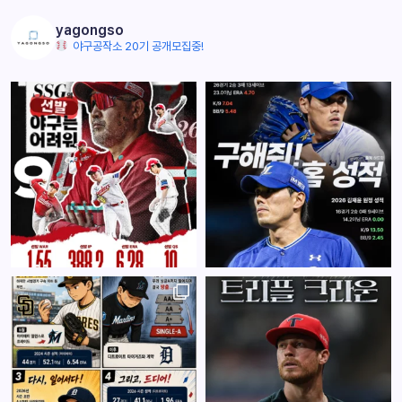
yagongso
야구공작소 20기 공개모집중!