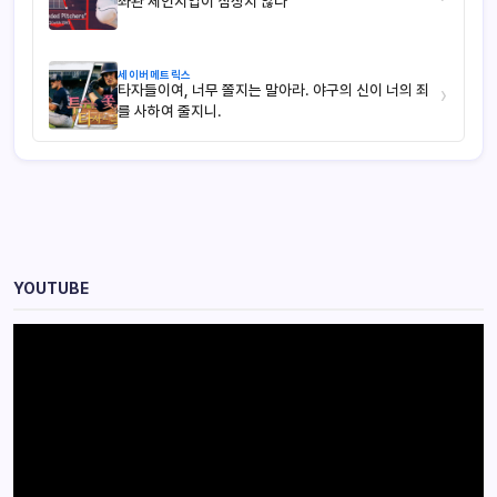
좌완 체인지업이 심상치 않다
세이버메트릭스
타자들이여, 너무 쫄지는 말아라. 야구의 신이 너의 죄
›
를 사하여 줄지니.
YOUTUBE