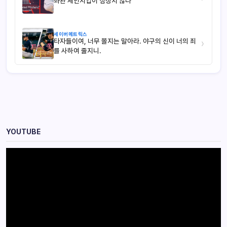
좌완 체인지업이 심상치 않다
세이버메트릭스
타자들이여, 너무 쫄지는 말아라. 야구의 신이 너의 죄
›
를 사하여 줄지니.
YOUTUBE