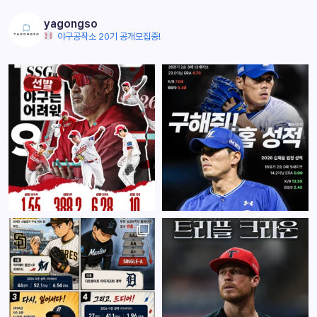
yagongso
야구공작소 20기 공개모집중!