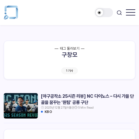
태그 둘러보기
구창모
1 기사
[야구공작소 25시즌 리뷰] NC 다이노스 – 다시 가을 단
골을 꿈꾸는 ‘원팀’ 공룡 구단
2025년 12월 27일
이동건
5 Min Read
KBO