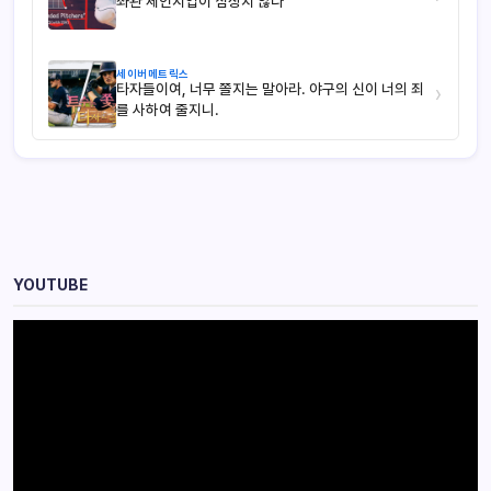
좌완 체인지업이 심상치 않다
세이버메트릭스
타자들이여, 너무 쫄지는 말아라. 야구의 신이 너의 죄
›
를 사하여 줄지니.
YOUTUBE