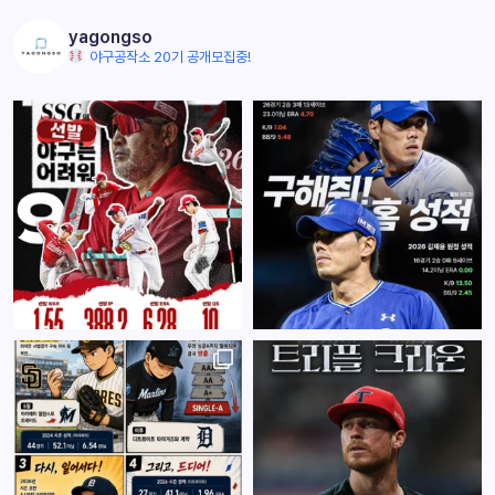
yagongso
야구공작소 20기 공개모집중!