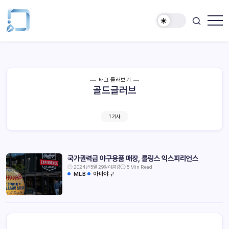
태그 둘러보기
골드글러브
1 기사
국가권력급 야구용품 매장, 롤링스 익스피리언스
2024년 5월 29일
이금강
5 Min Read
MLB
아마야구