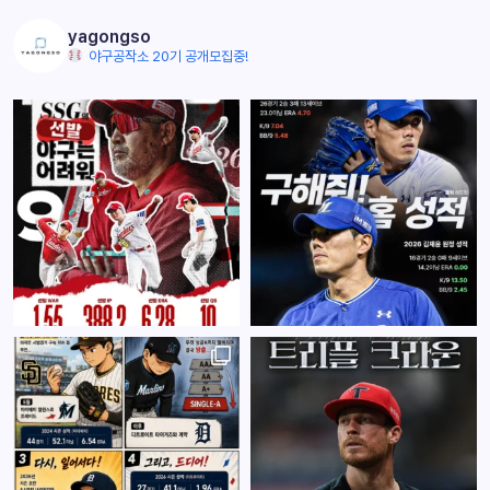
yagongso
야구공작소 20기 공개모집중!