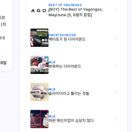
BEST OF YAGONGSO
[BOY] The Best of Yagongso,
›
May/June [5, 6월의 칼럼]
리뷰
 (최
UNCATEGORIZED
›
어내
메타포가 된 다이아몬드
MLB
26일
›
변화하는 다이아몬드
MLB
›
슬라이더라고 불리는 것들
MLB
›
좌완 체인지업이 심상치 않다