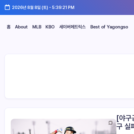
2026년 8월 8일 (토)
-
5:39:21 PM
홈
About
MLB
KBO
세이버메트릭스
Best of Yagongso
[야구
구 실