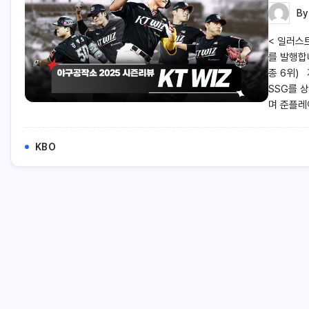
B
< 일러스
를 발행합니
종 6위)
SSG를 
며 준플레
KBO