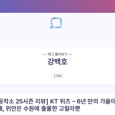
태그 둘러보기
강백호
1 기사
공작소 25시즌 리뷰] KT 위즈 – 6년 만의 가을
패, 위안은 수원에 출몰한 고릴라뿐