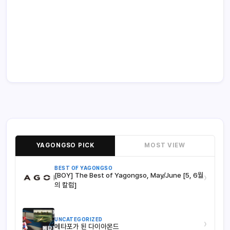
YAGONGSO PICK
MOST VIEW
BEST OF YAGONGSO
[BOY] The Best of Yagongso, May/June [5, 6월
›
의 칼럼]
UNCATEGORIZED
›
메타포가 된 다이아몬드