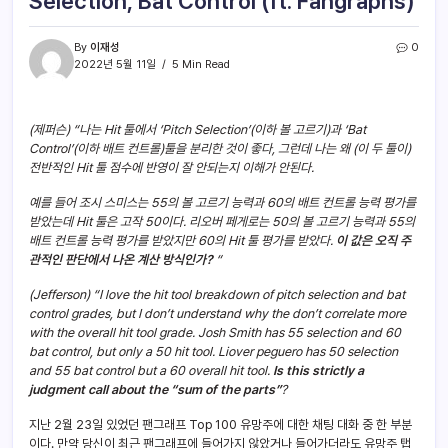
Selection, Bat Control (ft. Fangraphs)
By
이재성
0
2022년 5월 11일
5 Min Read
(제퍼슨) “나는 Hit 툴에서 ‘Pitch Selection’(이하 볼 고르기)과 ‘Bat
Control’(이하 배트 컨트롤)툴을 분리한 것이 좋다, 그런데 나는 왜 (이 두 툴이)
전반적인 Hit 툴 점수에 반영이 잘 안되는지 이해가 안된다.
예를 들어 조시 스미스는 55의 볼 고르기 능력과 60의 배트 컨트롤 능력 평가를
받았는데 Hit 툴은 고작 50이다. 리오버 페게로는 50의 볼 고르기 능력과 55의
배트 컨트롤 능력 평가를 받았지만 60의 Hit 툴 평가를 받았다.
이 값은 오직 주
관적인 판단에서 나온 계산 방식인가?
“
(Jefferson) “I love the hit tool breakdown of pitch selection and bat
control grades, but I don’t understand why the don’t correlate more
with the overall hit tool grade. Josh Smith has 55 selection and 60
bat control, but only a 50 hit tool. Liover peguero has 50 selection
and 55 bat control but a 60 overall hit tool.
Is this strictly a
judgment call about the “sum of the parts”
?
지난 2월 23일 있었던 팬그래프 Top 100 유망주에 대한 채팅 대화 중 한 부분
이다. 만약 당신이 최근 팬그래프에 들어가지 않았거나 들어가더라도 유망주 탭