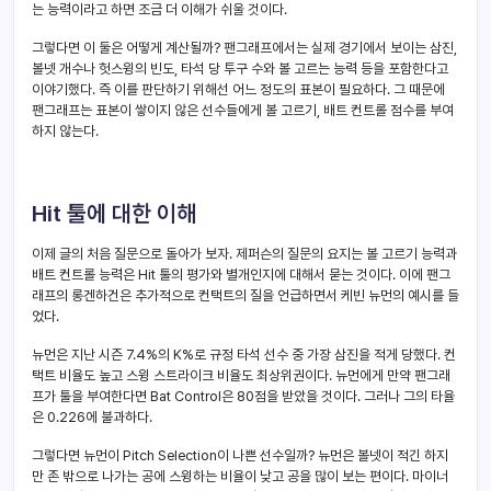
는 능력이라고 하면 조금 더 이해가 쉬울 것이다.
그렇다면 이 둘은 어떻게 계산될까? 팬그래프에서는 실제 경기에서 보이는 삼진,
볼넷 개수나 헛스윙의 빈도, 타석 당 투구 수와 볼 고르는 능력 등을 포함한다고
이야기했다. 즉 이를 판단하기 위해선 어느 정도의 표본이 필요하다. 그 때문에
팬그래프는 표본이 쌓이지 않은 선수들에게 볼 고르기, 배트 컨트롤 점수를 부여
하지 않는다.
Hit 툴에 대한 이해
이제 글의 처음 질문으로 돌아가 보자. 제퍼슨의 질문의 요지는 볼 고르기 능력과
배트 컨트롤 능력은 Hit 툴의 평가와 별개인지에 대해서 묻는 것이다. 이에 팬그
래프의 롱겐하건은 추가적으로 컨택트의 질을 언급하면서 케빈 뉴먼의 예시를 들
었다.
뉴먼은 지난 시즌 7.4%의 K%로 규정 타석 선수 중 가장 삼진을 적게 당했다. 컨
택트 비율도 높고 스윙 스트라이크 비율도 최상위권이다. 뉴먼에게 만약 팬그래
프가 툴을 부여한다면 Bat Control은 80점을 받았을 것이다. 그러나 그의 타율
은 0.226에 불과하다.
그렇다면 뉴먼이 Pitch Selection이 나쁜 선수일까? 뉴먼은 볼넷이 적긴 하지
만 존 밖으로 나가는 공에 스윙하는 비율이 낮고 공을 많이 보는 편이다. 마이너