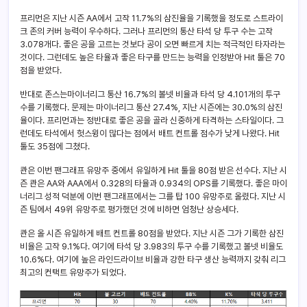
프리먼은 지난 시즌 AA에서 고작 11.7%의 삼진율을 기록했을 정도로 스트라이
크 존의 커버 능력이 우수하다. 그러나 프리먼의 통산 타석 당 투구 수는 고작
3.078개다. 좋은 공을 고르는 것보다 공이 오면 빠르게 치는 적극적인 타자라는
것이다. 그런데도 높은 타율과 좋은 타구를 만드는 능력을 인정받아 Hit 툴은 70
점을 받았다.
반대로 존스는마이너리그 통산 16.7%의 볼넷 비율과 타석 당 4.101개의 투구
수를 기록했다. 문제는 마이너리그 통산 27.4%, 지난 시즌에는 30.0%의 삼진
율이다. 프리먼과는 정반대로 좋은 공을 골라 신중하게 타격하는 스타일이다. 그
런데도 타석에서 헛스윙이 많다는 점에서 배트 컨트롤 점수가 낮게 나왔다. Hit
툴도 35점에 그쳤다.
콴은 이번 팬그래프 유망주 중에서 유일하게 Hit 툴을 80점 받은 선수다. 지난 시
즌 콴은 AA와 AAA에서 0.328의 타율과 0.934의 OPS를 기록했다. 좋은 마이
너리그 성적 덕분에 이번 팬그래프에서는 그를 탑 100 유망주로 올렸다. 지난 시
즌 팀에서 49위 유망주로 평가했던 것에 비하면 엄청난 상승세다.
콴은 올 시즌 유일하게 배트 컨트롤 80점을 받았다. 지난 시즌 그가 기록한 삼진
비율은 고작 9.1%다. 여기에 타석 당 3.983의 투구 수를 기록했고 볼넷 비율도
10.6%다. 여기에 높은 라인드라이브 비율과 강한 타구 생산 능력까지 갖춰 리그
최고의 컨택트 유망주가 되었다.