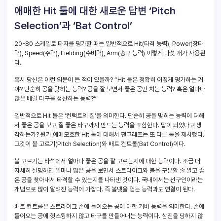
애매한 Hit 툴에 대한 새로운 답변 ‘Pitch
Selection’과 ‘Bat Control’
20-80 스케일로 타자를 평가할 때는 일반적으로 Hit(타격 능력), Power(장타
력), Speed(주력), Fielding(수비력), Arm(송구 능력) 이렇게 다섯 개가 사용된
다.
혹시 당신은 이런 의문이 든 적이 있을까? “Hit 툴은 정확히 어떻게 평가하는 거
야? 단순히 공을 맞히는 능력? 공을 잘 보면서 좋은 공만 치는 능력? 혹은 얼마나
많은 배럴 타구를 생산하는 능력?”
일반적으로 Hit 툴은 ‘컨택트의 질’을 의미한다. 단순히 공을 맞히는 능력에 더해
서 좋은 공을 보고 질 좋은 타구까지 만드는 능력을 포함한다. 답이 되었다고 생
각하는가? 뭔가 애매모호한 Hit 툴에 대해서 팬그래프는 또 다른 툴을 제시했다.
그것이 볼 고르기(Pitch Selection)와 배트 컨트롤(Bat Control)이다.
볼 고르기는 타석에서 얼마나 좋은 공을 잘 고르는지에 대한 능력이다. 조금 더
자세히 설명하면 얼마나 많은 공을 보면서 스트라이크와 볼을 구분할 줄 알고 좋
은 공을 찾아내서 타격할 수 있는지를 나타낸 것이다. 국내에서는 선구안이라는
개념으로 많이 알려진 능력에 가깝다. 즉 볼넷을 얻는 능력과도 연결이 된다.
배트 컨트롤은 스트라이크 존에 들어오는 공에 대한 커버 능력을 의미한다. 존에
들어오는 공에 헛스윙하지 않고 타구를 만들어내는 능력이다. 삼진을 당하지 않