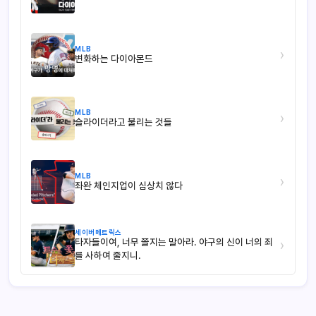
MLB
›
변화하는 다이아몬드
MLB
›
슬라이더라고 불리는 것들
MLB
›
좌완 체인지업이 심상치 않다
세이버메트릭스
타자들이여, 너무 쫄지는 말아라. 야구의 신이 너의 죄
›
를 사하여 줄지니.