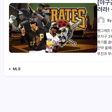
[야구
려라!
B
팬그래프 
부지구 3
흑기를 끝
만약 올해
부진과 부
MLB