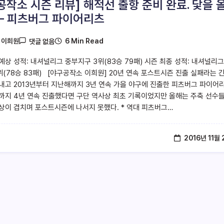
공작소 시즌 리뷰] 해적선 출항 준비 완료. 닻을 
 – 피츠버그 파이어리츠
6 Min Read
y
이희원
댓글 없음
예상 성적: 내셔널리그 중부지구 3위(83승 79패) 시즌 최종 성적: 내셔널리그
위(78승 83패) [야구공작소 이희원] 20년 연속 포스트시즌 진출 실패라는 긴
내고 2013년부터 지난해까지 3년 연속 가을 야구에 진출한 피츠버그 파이어리
까지 4년 연속 진출했다면 구단 역사상 최초 기록이었지만 올해는 주축 선수
상이 겹치며 포스트시즌에 나서지 못했다. * 역대 피츠버그…
2016년 11월 