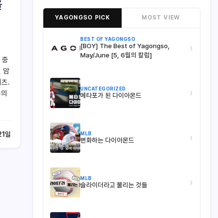
올
YAGONGSO PICK
MOST VIEW
BEST OF YAGONGSO
[BOY] The Best of Yagongso,
›
May/June [5, 6월의 칼럼]
 중
 암
츠.
UNCATEGORIZED
›
들의
메타포가 된 다이아몬드
MLB
21일
›
변화하는 다이아몬드
MLB
›
슬라이더라고 불리는 것들