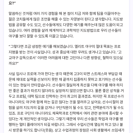
요?”
말씀하신 것처럼 여러 가지 경험을 해 본 점이 지금 저와 함께 팀을 이끌어주는
젊은 코치들에게 많은 조언을 해줄 수 있는 자양분이 된다고 생각합니다. 지도방
법을 공유할 수도 있고, 선수들에게도 다양한 얘기를 해주는데 많은 도움이 되고
있습니다. 여러 경험을 살려 체계적이고 과학적인 지도방법으로 우리 선수들이
야구를 보다 잘할 수 있도록 이끌고 있습니다.
“그렇다면 조금 냉정한 얘기를 해보겠습니다. 엘리트 야구의 절대 목표는 프로
지명을 받는 것이 사실입니다. 성과 중심에 대한 우려도 생겨나고 있습니다. ‘고
교야구 감독으로서’ 이러한 어려움에 대한 고민이나 다른 방향성, 철학이 있으실
까요?”
사실 입시나 프로에 가야 한다는 생각 때문에 고3이 되면 스트레스와 부담감 때
문에 제대로 실력을 선보이지 못한 채 끝까지 집중하지 못하고 포기하는 선수들
이 있는 현실이 안타깝습니다. 선수들이 절실하게 최선을 다해 야구를 해야 하지
만 좋은 결과가 따르지 않더라도 실망하지 않았으면 합니다. 물론 좋은 성적을 거
두고 프로팀, 대학 팀으로 진학하는 것이 최고의 결과겠죠. 하지만 꼭 프로선수가
아니더라도 야구와 함께 하는 길은 많다는 것을 알려주고 싶어요. 선수시절의 경
험을 살려 지도자의 길을 걷거나 구단직원이 될 수도 있고, 전력분석가가 될 수도
있죠. 프로 구단이 아니더라도 체육학과로 진학해서 여러 관련 분야에 종사할 수
있다는 게 개인적인 생각입니다. 그렇기 때문에 우리 선수들은 학업과 야구를 병
행하는 멀티 플레이어가 되길 바랍니다. 그래서 수업시간에 열심히 하고 있나 불
시 방문을 하기도 합니다(웃음). 상고 수업과정의 장점은 사회 생활에서 쓰임새가