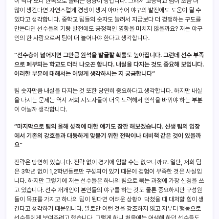
이 적다 보니 한쪽으로 몰리는 경향이 생깁니다. 그래서 고등학교 팀이 조금 더
많이 생긴다면 자연스럽게 경쟁이 생겨 아마추어 야구의 발전에도 도움이 될 수
있다고 생각합니다. 중학교 팀들의 숫자도 늘려서 지금보다 더 경쟁하는 구도를
만든다면 선수들의 기량 발전에도 긍정적인 영향을 미치지 않을까요? 저는 야구
인의 한 사람으로써 팀이 더 늘어나야 한다고 생각합니다.
“선수층이 넓어지면 그만큼 원석을 발굴할 확률도 높아집니다. 그런데 선수 부족
으로 폐부되는 학교도 더러 나오곤 합니다. 내실을 다지는 것도 중요해 보입니다.
이러한 부분에 대해서는 어떻게 생각하시는 지 궁금합니다”
팀 숫자만큼 내실을 다지는 것 또한 당연히 중요하다고 생각합니다. 하지만 내실
을 다지는 문제는 역시 저희 지도자들이 더욱 노력해서 인식을 바꿔야 하는 부분
이 아닐까 생각합니다.
“마지막으로 팀의 올해 성적에 대한 얘기도 잠깐 해보겠습니다. 신생 팀의 입장
에서 기존의 강호들과 대등하게 맞붙기 위한 전략이나 대비책 같은 것이 있을까
요”
전략은 당연히 있습니다. 전략 없이 경기에 임할 수는 없으니까요. 일단, 저희 팀
은 3학년 없이 1,2학년들로만 구성되어 있기 때문에 경험이 부족한 것은 사실입
니다. 하지만 그렇기에 저는 선수들은 하나의 팀으로 묶는 과정에 가장 신경을 쓰
고 있습니다. 선수 개개인이 본인들의 야구를 하는 것도 물론 중요하지만 구성원
들이 목표를 가지고 하나의 팀이 된다면 어려운 상황이 닥쳤을 때 대처할 힘이 생
긴다고 생각하기 때문입니다. 말로만 이런 것을 강조하지 않고 저부터 행동으로
선수들에게 보여주려고 했습니다. 그렇게 하니 처음에는 어색해 하던 선수들도