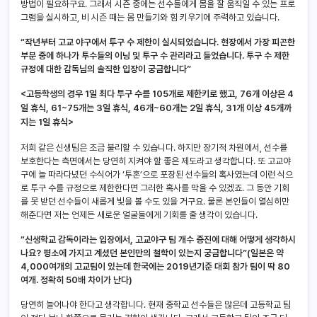
방법이 필요하구요. 그래서 시즌 중에는 선수들에게 몸을 잘 움직일 수 있는 프로
그램을 실시하고, 비 시즌 때는 몸 만들기와 힘 키우기에 주력하고 있습니다.
“작년부터 고교 야구에서 투구 수 제한이 실시되었습니다. 현장에서 가장 피곤한
부분 중에 하나가 투수들의 이닝 및 투구 수 관리라고 들었습니다. 투구 수 제한
규정에 대한 감독님의 솔직한 입장이 궁금합니다”
<고등학생의 경우 1일 최다 투구 수를 105개로 제한키로 했고, 76개 이상은 4
일 휴식, 61~75개는 3일 휴식, 46개~60개는 2일 휴식, 31개 이상 45개까
지는 1일 휴식>
저희 같은 신생팀은 조금 불리할 수 있습니다. 하지만 장기적 차원에서, 선수를
보호한다는 측면에서는 당연히 지켜야 할 좋은 제도라고 생각합니다. 또 고교야
구에 늘 따라다녔던 수식어가 ‘투혼’으로 포장된 선수들의 혹사였는데 이런 식으
로 투구 수를 규정으로 제한한다면 그러한 혹사를 막을 수 있겠죠. 그 동안 기회
를 못 받던 선수들이 새롭게 빛을 볼 수도 있을 거구요. 물론 본인들이 열심히만
해준다면 저는 언제든 새로운 얼굴들에게 기회를 줄 생각이 있습니다.
“신생학교 감독이라는 입장에서, 고교야구 팀 개수 증진에 대해 어떻게 생각하시
나요? 평소에 가지고 계셨던 본인만의 철학이 있는지 궁금합니다”(일본은 약
4,000여개의 고교팀이 있는데 한국에는 2019년기준 대회 참가 팀이 딱 80
여개. 정확히 50배 차이가 난다)
당연히 늘어나야 한다고 생각합니다. 현재 중학교 선수들은 많은데 고등학교 팀