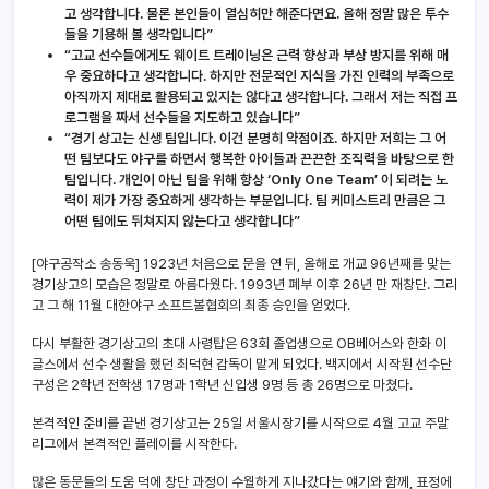
고 생각합니다. 물론 본인들이 열심히만 해준다면요. 올해 정말 많은 투수
들을 기용해 볼 생각입니다”
“고교 선수들에게도 웨이트 트레이닝은 근력 향상과 부상 방지를 위해 매
우 중요하다고 생각합니다. 하지만 전문적인 지식을 가진 인력의 부족으로
아직까지 제대로 활용되고 있지는 않다고 생각합니다. 그래서 저는 직접 프
로그램을 짜서 선수들을 지도하고 있습니다”
“경기 상고는 신생 팀입니다. 이건 분명히 약점이죠. 하지만 저희는 그 어
떤 팀보다도 야구를 하면서 행복한 아이들과 끈끈한 조직력을 바탕으로 한
팀입니다. 개인이 아닌 팀을 위해 항상 ‘Only One Team’ 이 되려는 노
력이 제가 가장 중요하게 생각하는 부분입니다. 팀 케미스트리 만큼은 그
어떤 팀에도 뒤쳐지지 않는다고 생각합니다”
[야구공작소 송동욱] 1923년 처음으로 문을 연 뒤, 올해로 개교 96년째를 맞는
경기상고의 모습은 정말로 아름다웠다. 1993년 폐부 이후 26년 만 재창단. 그리
고 그 해 11월 대한야구 소프트볼협회의 최종 승인을 얻었다.
다시 부활한 경기상고의 초대 사령탑은 63회 졸업생으로 OB베어스와 한화 이
글스에서 선수 생활을 했던 최덕현 감독이 맡게 되었다. 백지에서 시작된 선수단
구성은 2학년 전학생 17명과 1학년 신입생 9명 등 총 26명으로 마쳤다.
본격적인 준비를 끝낸 경기상고는 25일 서울시장기를 시작으로 4월 고교 주말
리그에서 본격적인 플레이를 시작한다.
많은 동문들의 도움 덕에 창단 과정이 수월하게 지나갔다는 얘기와 함께, 표정에