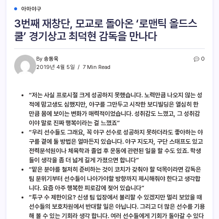
아마야구
3번째 재창단, 모교로 돌아온 ‘로맨틱 올드스
쿨’ 경기상고 최덕현 감독을 만나다
By
송동욱
0
2019년 4월 5일
7 Min Read
“저는 사실 프로시절 크게 성공하지 못했습니다. 노력만큼 나오지 않는 성
적에 맘고생도 심했지만, 야구를 그만두고 시작한 보디빌딩은 열심히 한
만큼 몸에 보이는 변화가 매력적이었습니다. 성취감도 느꼈고, 그 성취감
이야 말로 진짜 행복이라는 걸 느꼈죠”
“우리 선수들도 그래요, 꼭 야구 선수로 성공하지 못하더라도 좋아하는 야
구를 곁에 둘 방법은 얼마든지 있습니다. 야구 지도자, 구단 스태프도 있고
전력분석원이나 체육학과 졸업 후 운동에 관련된 일을 할 수도 있죠. 학생
들이 생각을 좀 더 넓게 길게 가졌으면 합니다”
“맡은 분야를 철저히 준비하는 것이 코치가 갖춰야 할 덕목이라면 감독은
팀 분위기부터 선수들이 나아가야할 방향까지 제시해줘야 한다고 생각합
니다. 요즘 아주 행복한 피로감에 젖어 있습니다”
“투구 수 제한이요? 신생 팀 입장에서 불리할 수 있겠지만 멀리 보았을 때
선수들의 보호차원에서 반대할 일은 아닙니다. 그리고 더 많은 선수를 기용
해 볼 수 있는 기회라 생각 합니다. 여러 선수들에게 기회가 돌아갈 수 있다