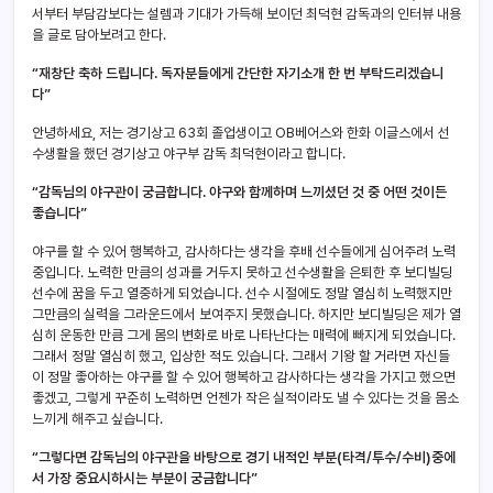
서부터 부담감보다는 설렘과 기대가 가득해 보이던 최덕현 감독과의 인터뷰 내용
을 글로 담아보려고 한다.
“재창단 축하 드립니다. 독자분들에게 간단한 자기소개 한 번 부탁드리겠습니
다”
안녕하세요, 저는 경기상고 63회 졸업생이고 OB베어스와 한화 이글스에서 선
수생활을 했던 경기상고 야구부 감독 최덕현이라고 합니다.
“감독님의 야구관이 궁금합니다. 야구와 함께하며 느끼셨던 것 중 어떤 것이든
좋습니다”
야구를 할 수 있어 행복하고, 감사하다는 생각을 후배 선수들에게 심어주려 노력
중입니다. 노력한 만큼의 성과를 거두지 못하고 선수생활을 은퇴한 후 보디빌딩
선수에 꿈을 두고 열중하게 되었습니다. 선수 시절에도 정말 열심히 노력했지만
그만큼의 실력을 그라운드에서 보여주지 못했습니다. 하지만 보디빌딩은 제가 열
심히 운동한 만큼 그게 몸의 변화로 바로 나타난다는 매력에 빠지게 되었습니다.
그래서 정말 열심히 했고, 입상한 적도 있습니다. 그래서 기왕 할 거라면 자신들
이 정말 좋아하는 야구를 할 수 있어 행복하고 감사하다는 생각을 가지고 했으면
좋겠고, 그렇게 꾸준히 노력하면 언젠가 작은 실적이라도 낼 수 있다는 것을 몸소
느끼게 해주고 싶습니다.
“그렇다면 감독님의 야구관을 바탕으로 경기 내적인 부분(타격/투수/수비)중에
서 가장 중요시하시는 부분이 궁금합니다”